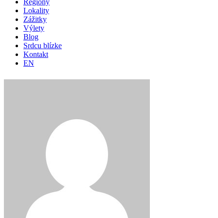
Regióny
Lokality
Zážitky
Výlety
Blog
Srdcu blízke
Kontakt
EN