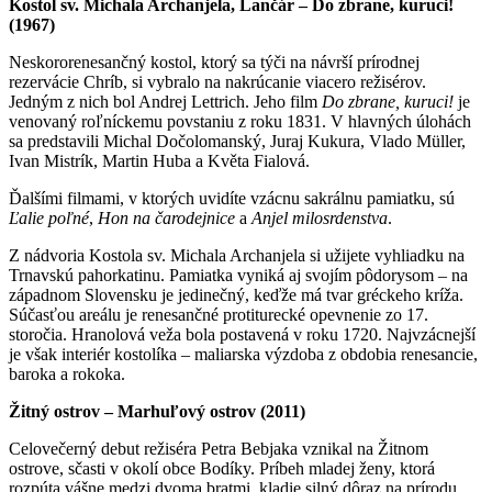
Kostol sv. Michala Archanjela, Lančár – Do zbrane, kuruci!
(1967)
Neskororenesančný kostol, ktorý sa týči na návrší prírodnej
rezervácie Chríb, si vybralo na nakrúcanie viacero režisérov.
Jedným z nich bol Andrej Lettrich. Jeho film
Do zbrane, kuruci!
je
venovaný roľníckemu povstaniu z roku 1831. V hlavných úlohách
sa predstavili Michal Dočolomanský, Juraj Kukura, Vlado Müller,
Ivan Mistrík, Martin Huba a Květa Fialová.
Ďalšími filmami, v ktorých uvidíte vzácnu sakrálnu pamiatku, sú
Ľalie poľné
,
Hon na čarodejnice
a
Anjel milosrdenstva
.
Z nádvoria Kostola sv. Michala Archanjela si užijete vyhliadku na
Trnavskú pahorkatinu. Pamiatka vyniká aj svojím pôdorysom – na
západnom Slovensku je jedinečný, keďže má tvar gréckeho kríža.
Súčasťou areálu je renesančné protiturecké opevnenie zo 17.
storočia. Hranolová veža bola postavená v roku 1720. Najvzácnejší
je však interiér kostolíka – maliarska výzdoba z obdobia renesancie,
baroka a rokoka.
Žitný ostrov – Marhuľový ostrov (2011)
Celovečerný debut režiséra Petra Bebjaka vznikal na Žitnom
ostrove, sčasti v okolí obce Bodíky. Príbeh mladej ženy, ktorá
rozpúta vášne medzi dvoma bratmi, kladie silný dôraz na prírodu.