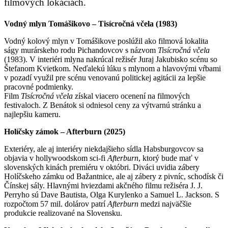
filmových lokáciách.
Vodný mlyn Tomášikovo – Tisícročná včela (1983)
Vodný kolový mlyn v Tomášikove poslúžil ako filmová lokalita
ságy murárskeho rodu Pichandovcov s názvom
Tisícročná včela
(1983). V interiéri mlyna nakrúcal režisér Juraj Jakubisko scénu so
Štefanom Kvietkom. Neďalekú lúku s mlynom a hlavovými vŕbami
v pozadí využil pre scénu venovanú politickej agitácii za lepšie
pracovné podmienky.
Film
Tisícročná včela
získal viacero ocenení na filmových
festivaloch. Z Benátok si odniesol ceny za výtvarnú stránku a
najlepšiu kameru.
Holíčsky zámok – Afterburn (2025)
Exteriéry, ale aj interiéry niekdajšieho sídla Habsburgovcov sa
objavia v hollywoodskom sci-fi
Afterburn
, ktorý bude mať v
slovenských kinách premiéru v októbri. Diváci uvidia zábery
Holíčskeho zámku od Bažantnice, ale aj zábery z pivníc, schodísk či
Čínskej sály. Hlavnými hviezdami akčného filmu režiséra J. J.
Perryho sú Dave Bautista, Olga Kurylenko a Samuel L. Jackson. S
rozpočtom 57 mil. dolárov patrí
Afterburn
medzi najväčšie
produkcie realizované na Slovensku.