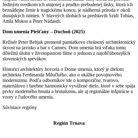
Jediným svedkom ich utajenej a prudko prebudenej lásky, ktorá ich
beznádejne ženie k tragickému koncu, je nádherná príroda v okolí
dunajských ramien. V hlavných úlohách sa predstavili Szidi Tobias,
Attila Mokos a Peter Nádasdi.
Dom umenia Piešťany – Duchoň (2025)
Režisér Peter Bebjak premenil pamiatkovo chránený architektonický
skvost na javisko a bar v Cannes. Dom umenia hrá vďaka tomu
dôležitú úlohu v životopisnom filme o jednom z najobľúbenejších
slovenských spevákov.
Historici architektúry hovoria o Dome umenia, ktorý je dielom
architekta Ferdinanda Milučkého, ako o ukážke povojnového
modernizmu. Podľa odborníkov ide o kompozične, tvarovo,
materiálovo i farebne harmonicky vyvážené dielo, ktoré v sebe spája
prvky moderného hnutia a brutalizmu, ale aj regionálne inšpirácie a
vzory z ľudového umenia.
Súvisiace regióny
Región Trnava