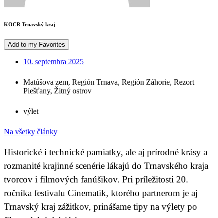
KOCR Trnavský kraj
Add to my Favorites
10. septembra 2025
Matúšova zem
,
Región Trnava
,
Región Záhorie
,
Rezort
Piešťany
,
Žitný ostrov
výlet
Na všetky články
Historické i technické pamiatky, ale aj prírodné krásy a
rozmanité krajinné scenérie lákajú do Trnavského kraja
tvorcov i filmových fanúšikov. Pri príležitosti 20.
ročníka festivalu Cinematik, ktorého partnerom je aj
Trnavský kraj zážitkov, prinášame tipy na výlety po