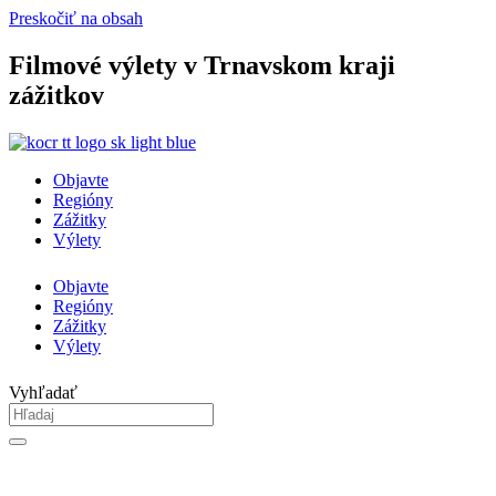
Preskočiť na obsah
Filmové výlety v Trnavskom kraji
zážitkov
Objavte
Regióny
Zážitky
Výlety
Objavte
Regióny
Zážitky
Výlety
Vyhľadať