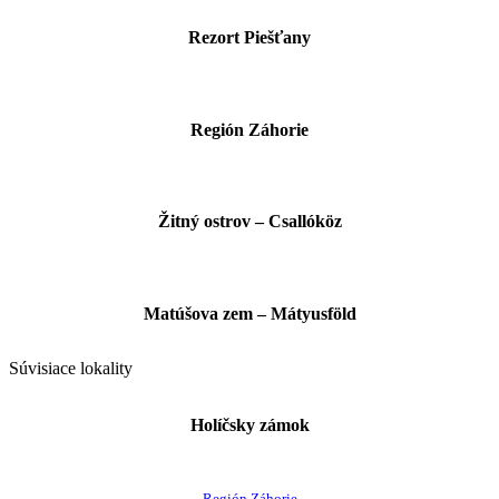
Rezort Piešťany
Región Záhorie
Žitný ostrov – Csallóköz
Matúšova zem – Mátyusföld
Súvisiace lokality
Holíčsky zámok
Región Záhorie