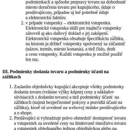
podmienkach a spôsobe prepravy tovaru na dohodnuté
miesto doručenia tovaru pre kupujúceho, údaje o
predávajúcom, prípadne aj iné potrebné údaje
a elektronickú faktúru
v prípade vstupenky – elektronickú vstupenku.
Elektronická vstupenka slúži pre majiteľa vstupenky
zároveň aj ako daňový doklad o jej zakúpení.
Elektronická vstupenka obsahuje špecifikáciu zážitku,
na ktorom ja držiteľ vstupenky oprávnený sa zúčastniť
(názov, termín, miesto konania), a tiež číslo, druh
a cenu vstupenky. Každú vstupenku je možné použiť
len raz.
III. Podmienky dodania tovaru a podmienky účasti na
zážitkoch
Zaslaním objednávky kupujúci akceptuje všetky podmienky
dodania tovaru (vrátane výšky kúpnej ceny a nákladov
súvisiacich s dodaním tovaru) a tiež podmienky účasti
na
zážitkoch (najmä bezpečnostné pokyny a pravidlá účasti na
zážitku), ktoré sú uvedené na webovej stránke predávajúceho
a e-shope.
Predávajúci si vyhradzuje právo obmedziť dostupnosť tovaru
a vstupeniek za uvedené ceny na limitované množstvo tovaru
a vstupeniek objednaného jednou objednávkou alebo na