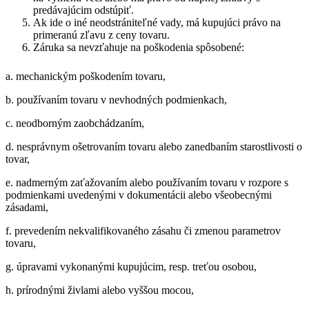
predávajúcim odstúpiť.
Ak ide o iné neodstrániteľné vady, má kupujúci právo na
primeranú zľavu z ceny tovaru.
Záruka sa nevzťahuje na poškodenia spôsobené:
a. mechanickým poškodením tovaru,
b. používaním tovaru v nevhodných podmienkach,
c. neodborným zaobchádzaním,
d. nesprávnym ošetrovaním tovaru alebo zanedbaním starostlivosti o
tovar,
e. nadmerným zaťažovaním alebo používaním tovaru v rozpore s
podmienkami uvedenými v dokumentácii alebo všeobecnými
zásadami,
f. prevedením nekvalifikovaného zásahu či zmenou parametrov
tovaru,
g. úpravami vykonanými kupujúcim, resp. treťou osobou,
h. prírodnými živlami alebo vyššou mocou,