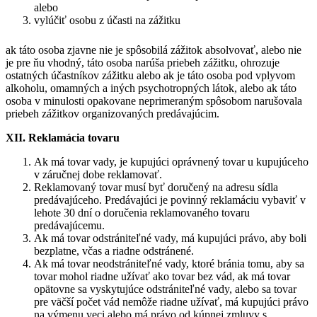
alebo
vylúčiť osobu z účasti na zážitku
ak táto osoba zjavne nie je spôsobilá zážitok absolvovať, alebo nie
je pre ňu vhodný, táto osoba narúša priebeh zážitku, ohrozuje
ostatných účastníkov zážitku alebo ak je táto osoba pod vplyvom
alkoholu, omamných a iných psychotropných látok, alebo ak táto
osoba v minulosti opakovane neprimeraným spôsobom narušovala
priebeh zážitkov organizovaných predávajúcim.
XII. Reklamácia tovaru
Ak má tovar vady, je kupujúci oprávnený tovar u kupujúceho
v záručnej dobe reklamovať.
Reklamovaný tovar musí byť doručený na adresu sídla
predávajúceho. Predávajúci je povinný reklamáciu vybaviť v
lehote 30 dní o doručenia reklamovaného tovaru
predávajúcemu.
Ak má tovar odstrániteľné vady, má kupujúci právo, aby boli
bezplatne, včas a riadne odstránené.
Ak má tovar neodstrániteľné vady, ktoré bránia tomu, aby sa
tovar mohol riadne užívať ako tovar bez vád, ak má tovar
opätovne sa vyskytujúce odstrániteľné vady, alebo sa tovar
pre väčší počet vád nemôže riadne užívať, má kupujúci právo
na výmenu veci alebo má právo od kúpnej zmluvy s