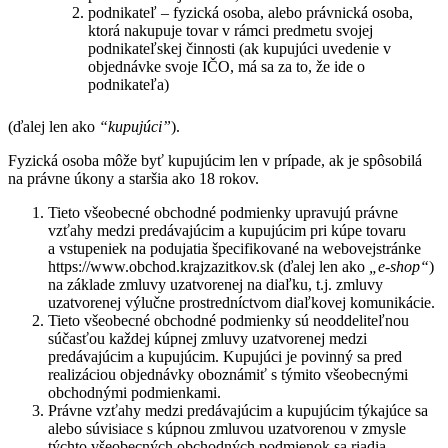
podnikateľ – fyzická osoba, alebo právnická osoba,
ktorá nakupuje tovar v rámci predmetu svojej
podnikateľskej činnosti (ak kupujúci uvedenie v
objednávke svoje IČO, má sa za to, že ide o
podnikateľa)
(ďalej len ako
“kupujúci”
).
Fyzická osoba môže byť kupujúcim len v prípade, ak je spôsobilá
na právne úkony a staršia ako 18 rokov.
Tieto všeobecné obchodné podmienky upravujú právne
vzťahy medzi predávajúcim a kupujúcim pri kúpe tovaru
a vstupeniek na podujatia špecifikované na webovejstránke
https://www.obchod.krajzazitkov.sk
(ďalej len ako
„e-shop“
)
na základe zmluvy uzatvorenej na diaľku, t.j. zmluvy
uzatvorenej výlučne prostredníctvom diaľkovej komunikácie.
Tieto všeobecné obchodné podmienky sú neoddeliteľnou
súčasťou každej kúpnej zmluvy uzatvorenej medzi
predávajúcim a kupujúcim. Kupujúci je povinný sa pred
realizáciou objednávky oboznámiť s týmito všeobecnými
obchodnými podmienkami.
Právne vzťahy medzi predávajúcim a kupujúcim týkajúce sa
alebo súvisiace s kúpnou zmluvou uzatvorenou v zmysle
týchto všeobecných obchodných podmienok sa riadia