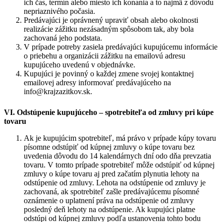
ich čas, termín alebo miesto ich konania a to najmä z dôvodu
nepriaznivého počasia.
Predávajúci je oprávnený upraviť obsah alebo okolnosti
realizácie zážitku nezásadným spôsobom tak, aby bola
zachovaná jeho podstata.
V prípade potreby zasiela predávajúci kupujúcemu informácie
o priebehu a organizácii zážitku na emailovú adresu
kupujúceho uvedenú v objednávke.
Kupujúci je povinný o každej zmene svojej kontaktnej
emailovej adresy informovať predávajúceho na
info@krajzazitkov.sk.
VI. Odstúpenie kupujúceho – spotrebiteľa od zmluvy pri kúpe
tovaru
Ak je kupujúcim spotrebiteľ, má právo v prípade kúpy tovaru
písomne odstúpiť od kúpnej zmluvy o kúpe tovaru bez
uvedenia dôvodu do 14 kalendárnych dní odo dňa prevzatia
tovaru. V tomto prípade spotrebiteľ môže odstúpiť od kúpnej
zmluvy o kúpe tovaru aj pred začatím plynutia lehoty na
odstúpenie od zmluvy. Lehota na odstúpenie od zmluvy je
zachovaná, ak spotrebiteľ zašle predávajúcemu písomné
oznámenie o uplatnení práva na odstúpenie od zmluvy
posledný deň lehoty na odstúpenie. Ak kupujúci platne
odstúpi od kúpnej zmluvy podľa ustanovenia tohto bodu