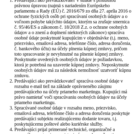
Predávajúci ako prevádzkovateľ v súlade s príslušnou
právnou úpravou (najmä s nariadením Európskeho
parlamentu a Rady (EÚ) č. 2016/679 zo dňa 27. apríla 2016 o
ochrane fyzických osôb pri spracúvaní osobných údajov a o
voľnom pohybe takýchto údajov, ktorým sa zrušuje smernica
č. 95/46/ES a zákonom č. 18/2018 Z.z. o ochrane osobných
údajov a o znení a doplnení niektorých zákonov) spracúva
osobné údaje poskytnuté kupujúcim v objednávke (t.j. meno,
priezvisko, emailová adresa, telefónne číslo, adresa doručenia,
č. bankového účtu) na účely plnenia kúpnej zmluvy, pričom
toto spracovanie je nevyhnutné na plnenie kúpnej zmluvy.
Poskytnutie uvedených osobných údajov je požiadavkou,
ktorá je potrebná na uzavretie kúpnej zmluvy. Neposkytnutie
osobných údajov má za následok nemožnosť uzatvoriť kúpnu
zmluvu.
Predávajúci ako prevádzkovateľ spracúva osobné údaje v
rozsahu e-mail tiež na základe oprávneného záujmu
predávajúceho na účely priameho marketingu. Kupujúci má
právo namietať voči spracúvaniu osobných údajov na účely
priameho marketingu.
Spracúvané osobné údaje v rozsahu meno, priezvisko,
emailová adresa, telefónne číslo a adresa doručenia poskytuje
predávajúci subjektu realizujúcemu dodanie tovaru, t.j.
poskytujúcemu poštové alebo kuriérske služby.
Predávajúci prijal primerané technické, organizačné a