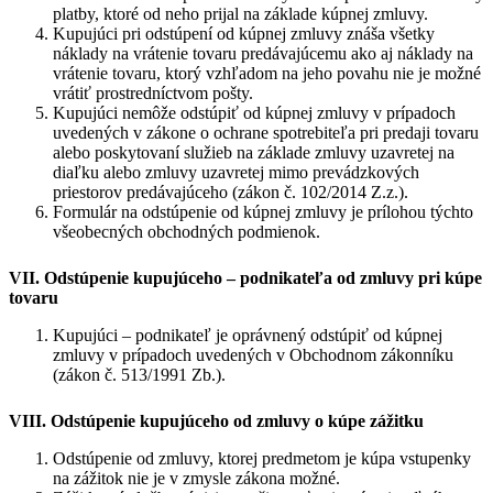
platby, ktoré od neho prijal na základe kúpnej zmluvy.
Kupujúci pri odstúpení od kúpnej zmluvy znáša všetky
náklady na vrátenie tovaru predávajúcemu ako aj náklady na
vrátenie tovaru, ktorý vzhľadom na jeho povahu nie je možné
vrátiť prostredníctvom pošty.
Kupujúci nemôže odstúpiť od kúpnej zmluvy v prípadoch
uvedených v zákone o ochrane spotrebiteľa pri predaji tovaru
alebo poskytovaní služieb na základe zmluvy uzavretej na
diaľku alebo zmluvy uzavretej mimo prevádzkových
priestorov predávajúceho (zákon č. 102/2014 Z.z.).
Formulár na odstúpenie od kúpnej zmluvy je prílohou týchto
všeobecných obchodných podmienok.
VII. Odstúpenie kupujúceho – podnikateľa od zmluvy pri kúpe
tovaru
Kupujúci – podnikateľ je oprávnený odstúpiť od kúpnej
zmluvy v prípadoch uvedených v Obchodnom zákonníku
(zákon č. 513/1991 Zb.).
VIII. Odstúpenie kupujúceho od zmluvy o kúpe zážitku
Odstúpenie od zmluvy, ktorej predmetom je kúpa vstupenky
na zážitok nie je v zmysle zákona možné.