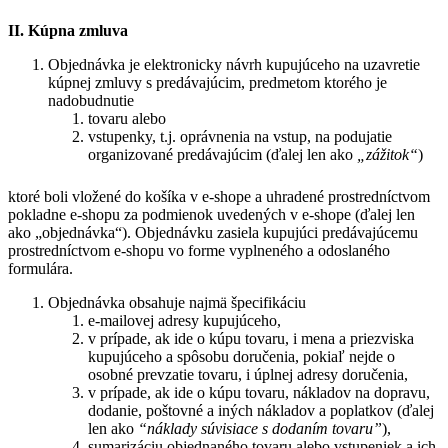
II. Kúpna zmluva
Objednávka je elektronicky návrh kupujúceho na uzavretie
kúpnej zmluvy s predávajúcim, predmetom ktorého je
nadobudnutie
tovaru alebo
vstupenky, t.j. oprávnenia na vstup, na podujatie
organizované predávajúcim (ďalej len ako
„zážitok“
)
ktoré boli vložené do košíka v e-shope a uhradené prostredníctvom
pokladne e-shopu za podmienok uvedených v e-shope (ďalej len
ako „objednávka“). Objednávku zasiela kupujúci predávajúcemu
prostredníctvom e-shopu vo forme vyplneného a odoslaného
formulára.
Objednávka obsahuje najmä špecifikáciu
e-mailovej adresy kupujúceho,
v prípade, ak ide o kúpu tovaru, i mena a priezviska
kupujúceho a spôsobu doručenia, pokiaľ nejde o
osobné prevzatie tovaru, i úplnej adresy doručenia,
v prípade, ak ide o kúpu tovaru, nákladov na dopravu,
dodanie, poštovné a iných nákladov a poplatkov (ďalej
len ako
“náklady súvisiace s dodaním tovaru”
),
sumarizáciu objednaného tovaru alebo vstupeniek a ich