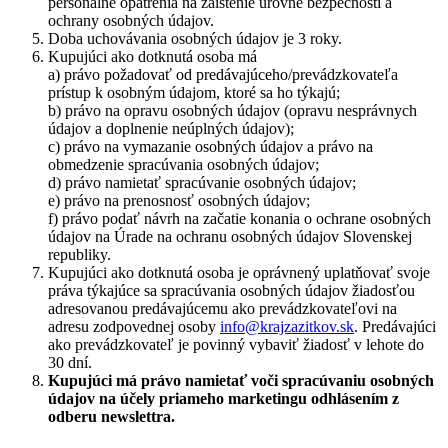
personálne opatrenia na zaistenie úrovne bezpečnosti a
ochrany osobných údajov.
Doba uchovávania osobných údajov je 3 roky.
Kupujúci ako dotknutá osoba má
a) právo požadovať od predávajúceho/prevádzkovateľa
prístup k osobným údajom, ktoré sa ho týkajú;
b) právo na opravu osobných údajov (opravu nesprávnych
údajov a doplnenie neúplných údajov);
c) právo na vymazanie osobných údajov a právo na
obmedzenie spracúvania osobných údajov;
d) právo namietať spracúvanie osobných údajov;
e) právo na prenosnosť osobných údajov;
f) právo podať návrh na začatie konania o ochrane osobných
údajov na Úrade na ochranu osobných údajov Slovenskej
republiky.
Kupujúci ako dotknutá osoba je oprávnený uplatňovať svoje
práva týkajúce sa spracúvania osobných údajov žiadosťou
adresovanou predávajúcemu ako prevádzkovateľovi na
adresu zodpovednej osoby
info@krajzazitkov.sk
. Predávajúci
ako prevádzkovateľ je povinný vybaviť žiadosť v lehote do
30 dní.
Kupujúci má právo namietať voči spracúvaniu osobných
údajov na účely priameho marketingu odhlásením z
odberu newslettra.