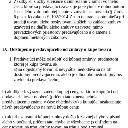
Zážitky sú služby súvisiace s činnosťami v rámci voľného
času, ktoré sa predávajúci zaväzuje poskytnúť v dohodnutom
čase alebo v dohodnutej lehote v zmysle ustanovenia § 7 ods.
6 písm. k) zákona č. 102/2014 Z.z. o ochrane spotrebiteľa pri
predaji tovaru alebo poskytovaní služieb na základe zmluvy
uzavretej na diaľku alebo zmluvy uzavretej mimo
prevádzkových priestorov predávajúceho a o zmene a
doplnení niektorých zákonov.
IX. Odstúpenie predávajúceho od zmluvy o kúpe tovaru
Predávajúci môže odstúpiť od kúpnej zmluvy, predmetom
ktorej je kúpa tovaru, ak:
a) sa objednaný tovar už nevyrába, nedodáva sa na trh
dostupný predávajúcemu, alebo je dlhodobo nedostupný bez
zavinenia predávajúceho;
b) ak dôjde k výraznej zmene kúpnej ceny, za ktorú kupujúci od
dodávateľa tovar odoberá (pričom táto zmena nebola
predávajúcemu známa v čase objednávky) a kupujúci neakceptuje
návrh predávajúceho na novú kúpnu cenu;
c) ak pri uzatváraní kúpnej zmluvy došlo k zjavnej chybe v písaní
alebo v počítaní, pričom táto chyba je všeobecne (s ohľadom na
ceny tovaru na trhu, druhy tovaru na trhu a pod.) zrejmá.