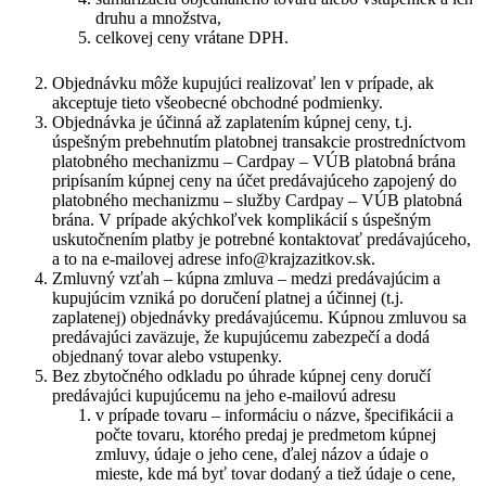
druhu a množstva,
celkovej ceny vrátane DPH.
Objednávku môže kupujúci realizovať len v prípade, ak
akceptuje tieto všeobecné obchodné podmienky.
Objednávka je účinná až zaplatením kúpnej ceny, t.j.
úspešným prebehnutím platobnej transakcie prostredníctvom
platobného mechanizmu –
Cardpay – VÚB platobná brána
pripísaním kúpnej ceny na účet predávajúceho zapojený do
platobného mechanizmu – služby
Cardpay – VÚB platobná
brána.
V prípade akýchkoľvek komplikácií s úspešným
uskutočnením platby je potrebné kontaktovať predávajúceho,
a to na e-mailovej adrese info@krajzazitkov.sk.
Zmluvný vzťah – kúpna zmluva – medzi predávajúcim a
kupujúcim vzniká po doručení platnej a účinnej (t.j.
zaplatenej) objednávky predávajúcemu. Kúpnou zmluvou sa
predávajúci zaväzuje, že kupujúcemu zabezpečí a dodá
objednaný tovar alebo vstupenky.
Bez zbytočného odkladu po úhrade kúpnej ceny doručí
predávajúci kupujúcemu na jeho e-mailovú adresu
v prípade tovaru – informáciu o názve, špecifikácii a
počte tovaru, ktorého predaj je predmetom kúpnej
zmluvy, údaje o jeho cene, ďalej názov a údaje o
mieste, kde má byť tovar dodaný a tiež údaje o cene,