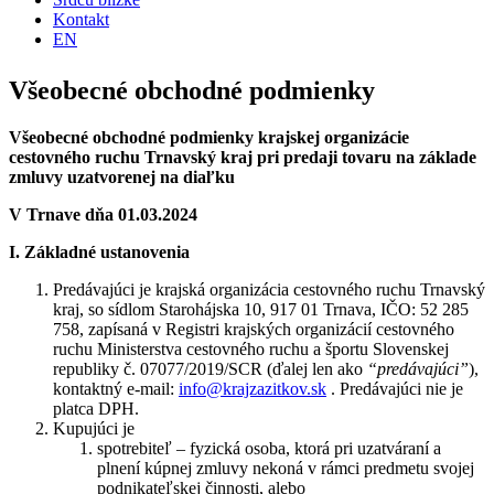
Kontakt
EN
Všeobecné obchodné podmienky
Všeobecné obchodné podmienky krajskej organizácie
cestovného ruchu Trnavský kraj pri predaji tovaru na základe
zmluvy uzatvorenej na diaľku
V Trnave dňa
01.03.2024
I. Základné ustanovenia
Predávajúci je krajská organizácia cestovného ruchu Trnavský
kraj, so sídlom Starohájska 10, 917 01 Trnava, IČO: 52 285
758, zapísaná v Registri krajských organizácií cestovného
ruchu Ministerstva cestovného ruchu a športu Slovenskej
republiky č. 07077/2019/SCR (ďalej len ako
“predávajúci”
),
kontaktný e-mail:
info@krajzazitkov.sk
. Predávajúci nie je
platca DPH.
Kupujúci je
spotrebiteľ – fyzická osoba, ktorá pri uzatváraní a
plnení kúpnej zmluvy nekoná v rámci predmetu svojej
podnikateľskej činnosti, alebo