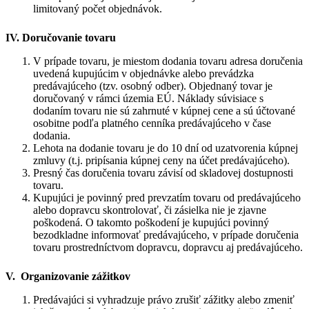
limitovaný počet objednávok.
IV. Doručovanie tovaru
V prípade tovaru, je miestom dodania tovaru adresa doručenia
uvedená kupujúcim v objednávke alebo prevádzka
predávajúceho (tzv. osobný odber). Objednaný tovar je
doručovaný v rámci územia EÚ. Náklady súvisiace s
dodaním tovaru nie sú zahrnuté v kúpnej cene a sú účtované
osobitne podľa platného cenníka predávajúceho v čase
dodania.
Lehota na dodanie tovaru je do 10 dní od uzatvorenia kúpnej
zmluvy (t.j. pripísania kúpnej ceny na účet predávajúceho).
Presný čas doručenia tovaru závisí od skladovej dostupnosti
tovaru.
Kupujúci je povinný pred prevzatím tovaru od predávajúceho
alebo dopravcu skontrolovať, či zásielka nie je zjavne
poškodená. O takomto poškodení je kupujúci povinný
bezodkladne informovať predávajúceho, v prípade doručenia
tovaru prostredníctvom dopravcu, dopravcu aj predávajúceho.
V.
Organizovanie zážitkov
Predávajúci si vyhradzuje právo zrušiť zážitky alebo zmeniť