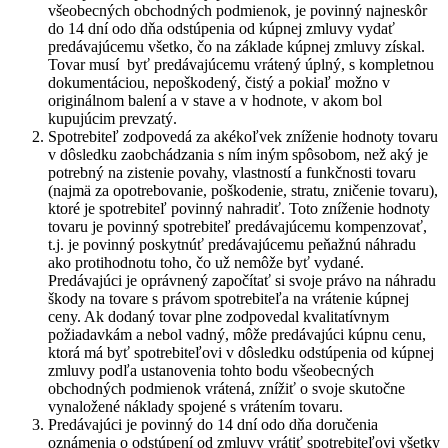
všeobecných obchodných podmienok, je povinný najneskôr
do 14 dní odo dňa odstúpenia od kúpnej zmluvy vydať
predávajúcemu všetko, čo na základe kúpnej zmluvy získal.
Tovar musí
byť predávajúcemu vrátený úplný, s kompletnou
dokumentáciou, nepoškodený, čistý a pokiaľ možno v
originálnom balení a v stave a v hodnote, v akom bol
kupujúcim prevzatý.
Spotrebiteľ zodpovedá za akékoľvek zníženie hodnoty tovaru
v dôsledku zaobchádzania s ním iným spôsobom, než aký je
potrebný na zistenie povahy, vlastností a funkčnosti tovaru
(najmä za opotrebovanie, poškodenie, stratu, zničenie tovaru),
ktoré je spotrebiteľ povinný nahradiť. Toto zníženie hodnoty
tovaru je povinný spotrebiteľ predávajúcemu kompenzovať,
t.j. je povinný poskytnúť predávajúcemu peňažnú náhradu
ako protihodnotu toho, čo už nemôže byť vydané.
Predávajúci je oprávnený započítať si svoje právo na náhradu
škody na tovare s právom spotrebiteľa na vrátenie kúpnej
ceny. Ak dodaný tovar plne zodpovedal kvalitatívnym
požiadavkám a nebol vadný, môže predávajúci kúpnu cenu,
ktorá má byť spotrebiteľovi v dôsledku odstúpenia od kúpnej
zmluvy podľa ustanovenia tohto bodu všeobecných
obchodných podmienok vrátená, znížiť o svoje skutočne
vynaložené náklady spojené s vrátením tovaru.
Predávajúci je povinný do 14 dní odo dňa doručenia
oznámenia o odstúpení od zmluvy vrátiť spotrebiteľovi všetky