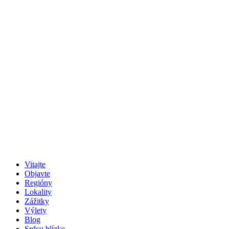
Vitajte
Objavte
Regióny
Lokality
Zážitky
Výlety
Blog
Srdcu blízke