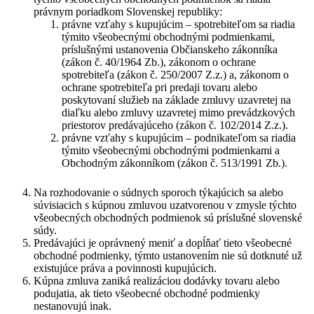
právnym poriadkom Slovenskej republiky:
právne vzťahy s kupujúcim – spotrebiteľom sa riadia
týmito všeobecnými obchodnými podmienkami,
príslušnými ustanovenia Občianskeho zákonníka
(zákon č. 40/1964 Zb.), zákonom o ochrane
spotrebiteľa (zákon č. 250/2007 Z.z.) a, zákonom o
ochrane spotrebiteľa pri predaji tovaru alebo
poskytovaní služieb na základe zmluvy uzavretej na
diaľku alebo zmluvy uzavretej mimo prevádzkových
priestorov predávajúceho (zákon č. 102/2014 Z.z.).
právne vzťahy s kupujúcim – podnikateľom sa riadia
týmito všeobecnými obchodnými podmienkami a
Obchodným zákonníkom (zákon č. 513/1991 Zb.).
Na rozhodovanie o súdnych sporoch týkajúcich sa alebo
súvisiacich s kúpnou zmluvou uzatvorenou v zmysle týchto
všeobecných obchodných podmienok sú príslušné slovenské
súdy.
Predávajúci je oprávnený meniť a dopĺňať tieto všeobecné
obchodné podmienky, týmto ustanovením nie sú dotknuté už
existujúce práva a povinnosti kupujúcich.
Kúpna zmluva zaniká realizáciou dodávky tovaru alebo
podujatia, ak tieto všeobecné obchodné podmienky
nestanovujú inak.