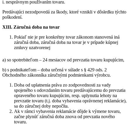
i. nesprávnym používaním tovaru.
Predávajúci nezodpovedá za škody, ktoré vznikli v dôsledku týchto
poškodení.
XIII. Záručná doba na tovar
Pokiaľ nie je pre konkrétny tovar zákonom stanovená iná
záručná doba, záručná doba na tovar je v prípade kúpnej
zmluvy uzatvorenej
a) so spotrebiteľom – 24 mesiacov od prevzatia tovaru kupujúcim,
b) s podnikateľom – doba určená v súlade s § 429 ods. 2
Obchodného zákonníka záručnými podmienkami výrobcu.
Doba od uplatnenia práva zo zodpovednosti za vady
spojeného s odovzdaním tovaru predávajúcemu do prevzatia
opraveného tovaru kupujúcim, resp. uplynutia lehoty na
prevzatie tovaru (t.j. doba vybavenia oprávnenej reklamácie),
sa do záručnej doby nepočíta.
Ak v rámci vybavenia reklamácie dôjde k výmene tovaru,
začne plynúť záručná doba znova od prevzatia nového
tovaru.