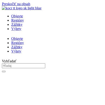
Preskočiť na obsah
Objavte
Regióny
Zážitky
Výlety
Objavte
Regióny
Zážitky
Výlety
Vyhľadať