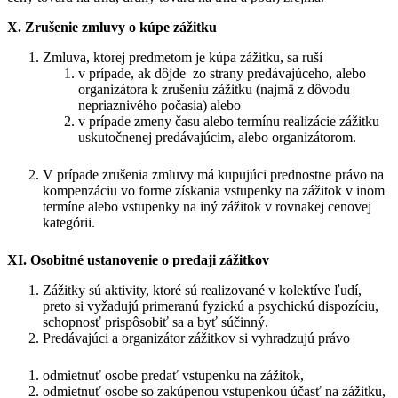
X. Zrušenie zmluvy o kúpe zážitku
Zmluva, ktorej predmetom je kúpa zážitku, sa ruší
v prípade, ak dôjde
zo strany predávajúceho, alebo
organizátora k zrušeniu zážitku (najmä z dôvodu
nepriaznivého počasia) alebo
v prípade zmeny času alebo termínu realizácie zážitku
uskutočnenej predávajúcim, alebo organizátorom.
V prípade zrušenia zmluvy má kupujúci prednostne právo na
kompenzáciu vo forme získania vstupenky na zážitok v inom
termíne alebo vstupenky na iný zážitok v rovnakej cenovej
kategórii.
XI. Osobitné ustanovenie o predaji zážitkov
Zážitky sú aktivity, ktoré sú realizované v kolektíve ľudí,
preto si vyžadujú primeranú fyzickú a psychickú dispozíciu,
schopnosť prispôsobiť sa a byť súčinný.
Predávajúci a organizátor zážitkov si vyhradzujú právo
odmietnuť osobe predať vstupenku na zážitok,
odmietnuť osobe so zakúpenou vstupenkou účasť na zážitku,