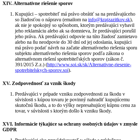
XIV. Alternatívne riešenie sporov
Kupujúci – spotrebiteľ má právo obrátiť sa na predávajúceho
so žiadosťou o nápravu (emailom na
info@krajzazitkov.sk
),
ak nie je spokojný so spôsobom, ktorým predávajúci vybavil
jeho reklamáciu alebo ak sa domnieva, že predávajúci porušil
jeho práva. Ak predávajúci odpovie na túto žiadosť zamietavo
alebo na ňu neodpovie do 30 dní od jej odoslania, kupujúci
má právo podať návrh na začatie alternatívneho riešenia sporu
subjektu alternatívneho riešenia sporov podľa zákona o
alternatívnom riešení spotrebiteľských sporov (zákon č.
391/2015 Z.z.) (
http://www.soi.sk/sk/Alternativne-riesenie-
spotrebitelskych-sporov.soi
).
XV. Zodpovednosť za vznik škody
Predávajúci v prípade vzniku zodpovednosti za škodu v
súvislosti s kúpou tovaru je povinný nahradiť kupujúcemu
skutočnú škodu, a to do výšky nepresahujúcej kúpnu cenu za
tovar, v súvislosti s ktorým došlo k vzniku škody.
XVI. Informácie týkajúce sa ochrany osobných údajov v zmysle
GDPR