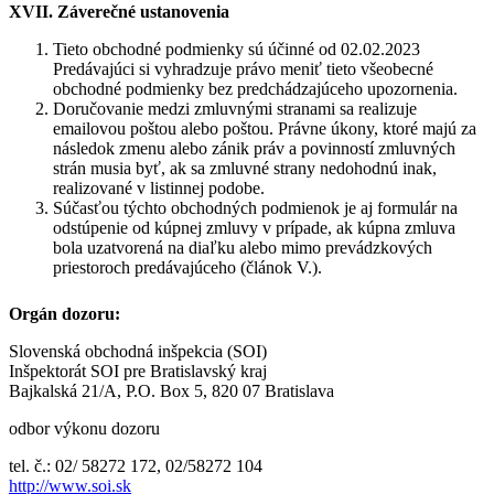
XVII. Záverečné ustanovenia
Tieto obchodné podmienky sú účinné od 02.02.2023
Predávajúci si vyhradzuje právo meniť tieto všeobecné
obchodné podmienky bez predchádzajúceho upozornenia.
Doručovanie medzi zmluvnými stranami sa realizuje
emailovou poštou alebo poštou. Právne úkony, ktoré majú za
následok zmenu alebo zánik práv a povinností zmluvných
strán musia byť, ak sa zmluvné strany nedohodnú inak,
realizované v listinnej podobe.
Súčasťou týchto obchodných podmienok je aj formulár na
odstúpenie od kúpnej zmluvy v prípade, ak kúpna zmluva
bola uzatvorená na diaľku alebo mimo prevádzkových
priestoroch predávajúceho (článok V.).
Orgán dozoru:
Slovenská obchodná inšpekcia (SOI)
Inšpektorát SOI pre Bratislavský kraj
Bajkalská 21/A, P.O. Box 5, 820 07 Bratislava
odbor výkonu dozoru
tel. č.: 02/ 58272 172, 02/58272 104
http://www.soi.sk