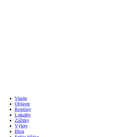
Vitajte
Objavte
Regióny
Lokality
Zážitky
Výlety
Blog
Srdcu blízke