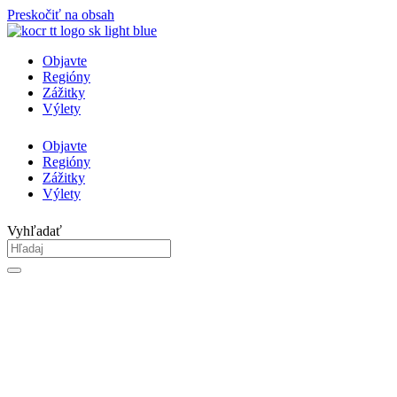
Preskočiť na obsah
Objavte
Regióny
Zážitky
Výlety
Objavte
Regióny
Zážitky
Výlety
Vyhľadať