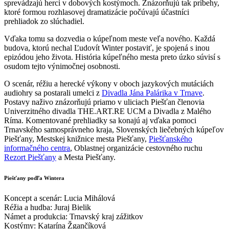
sprevádzajú herci v dobových kostýmoch. Znázorňujú tak príbehy,
ktoré formou rozhlasovej dramatizácie počúvajú účastníci
prehliadok zo slúchadiel.
Vďaka tomu sa dozvedia o kúpeľnom meste veľa nového. Každá
budova, ktorú nechal Ľudovít Winter postaviť, je spojená s inou
epizódou jeho života. História kúpeľného mesta preto úzko súvisí s
osudom tejto výnimočnej osobnosti.
O scenár, réžiu a herecké výkony v oboch jazykových mutáciách
audiohry sa postarali umelci z
Divadla Jána Palárika v Trnave
.
Postavy naživo znázorňujú priamo v uliciach Piešťan členovia
Univerzitného divadla THE.ART.RE UCM a Divadla z Malého
Ríma. Komentované prehliadky sa konajú aj vďaka pomoci
Trnavského samosprávneho kraja, Slovenských liečebných kúpeľov
Piešťany, Mestskej knižnice mesta Piešťany,
Piešťanského
informačného centra
, Oblastnej organizácie cestovného ruchu
Rezort Piešťany
a Mesta Piešťany.
Piešťany podľa Wintera
Koncept a scenár: Lucia Mihálová
Réžia a hudba: Juraj Bielik
Námet a produkcia: Trnavský kraj zážitkov
Kostýmy: Katarína Žgančíková