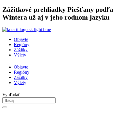
Preskočiť
Zážitkové prehliadky Piešťany podľa
na
Wintera už aj v jeho rodnom jazyku
obsah
Objavte
Regióny
Zážitky
Výlety
Objavte
Regióny
Zážitky
Výlety
Vyhľadať