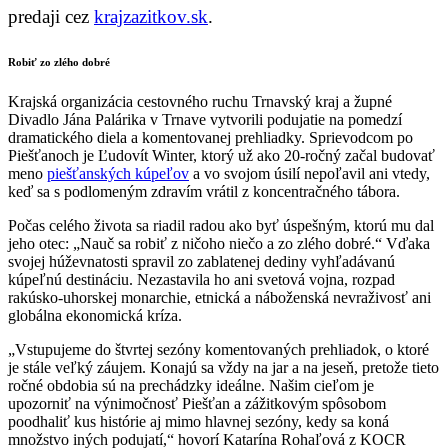
predaji cez
krajzazitkov.sk
.
Robiť zo zlého dobré
Krajská organizácia cestovného ruchu Trnavský kraj a župné
Divadlo Jána Palárika v Trnave vytvorili podujatie na pomedzí
dramatického diela a komentovanej prehliadky. Sprievodcom po
Piešťanoch je Ľudovít Winter, ktorý už ako 20-ročný začal budovať
meno
piešťanských kúpeľov
a vo svojom úsilí nepoľavil ani vtedy,
keď sa s podlomeným zdravím vrátil z koncentračného tábora.
Počas celého života sa riadil radou ako byť úspešným, ktorú mu dal
jeho otec: „Nauč sa robiť z ničoho niečo a zo zlého dobré.“ Vďaka
svojej húževnatosti spravil zo zablatenej dediny vyhľadávanú
kúpeľnú destináciu. Nezastavila ho ani svetová vojna, rozpad
rakúsko-uhorskej monarchie, etnická a náboženská nevraživosť ani
globálna ekonomická kríza.
„Vstupujeme do štvrtej sezóny komentovaných prehliadok, o ktoré
je stále veľký záujem. Konajú sa vždy na jar a na jeseň, pretože tieto
ročné obdobia sú na prechádzky ideálne. Našim cieľom je
upozorniť na výnimočnosť Piešťan a zážitkovým spôsobom
poodhaliť kus histórie aj mimo hlavnej sezóny, kedy sa koná
množstvo iných podujatí,“ hovorí Katarína Rohaľová z KOCR