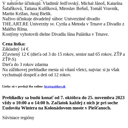
V nahrávke účinkujú: Vladimír Jedľovský, Michal Jánoš, Katarína
Šafaříková, Tatiana Kulíšková, Miroslav Beňuš, Tomáš Vravník,
Martin Križan, Juraj Bielik.
Naživo účinkuje divadelný súbor: Univerzitné divadlo
THE.ART.RE Univerzity sv. Cyrila a Metoda v Trnave a Divadlo z
Malého Ríma.
Kostýmy vyhotovili dielne Divadla Jána Palárika v Trnave.
Cena lístka:
Základný 14 €
Zľavnený 12 € (dieťa od 3 do 15 rokov, senior nad 65 rokov, ZŤP a
ZŤP-S)
Dieťa do 3 rokov zdarma
Na zážitkovej prehliadke mesta sú vítaní všetci, najviac si ju však
vychutnajú dospelí a deti od 12 rokov.
Lístky sú v predaji iba online:
krajzazitkov.sk
Prehliadky sa budú konať od 7. októbra do 25. novembra 2023
vždy o 10:00 a o 14:00 h. Začiatok každej z nich je pri soche
Ľudovíta Wintera na Kolonádovom moste v Piešťanoch.
Súvisiace regióny