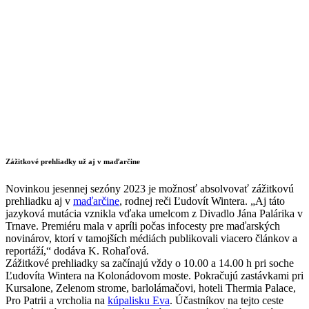
Zážitkové prehliadky už aj v maďarčine
Novinkou jesennej sezóny 2023 je možnosť absolvovať zážitkovú
prehliadku aj v
maďarčine
, rodnej reči Ľudovít Wintera. „Aj táto
jazyková mutácia vznikla vďaka umelcom z Divadlo Jána Palárika v
Trnave. Premiéru mala v apríli počas infocesty pre maďarských
novinárov, ktorí v tamojších médiách publikovali viacero článkov a
reportáží,“ dodáva K. Rohaľová.
Zážitkové prehliadky sa začínajú vždy o 10.00 a 14.00 h pri soche
Ľudovíta Wintera na Kolonádovom moste. Pokračujú zastávkami pri
Kursalone, Zelenom strome, barlolámačovi, hoteli Thermia Palace,
Pro Patrii a vrcholia na
kúpalisku Eva
. Účastníkov na tejto ceste