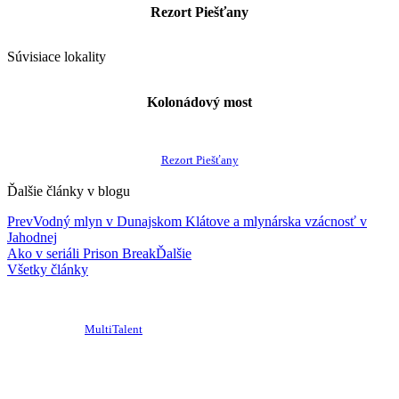
Rezort Piešťany
Súvisiace lokality
Kolonádový most
Rezort Piešťany
Ďalšie články v blogu
Prev
Vodný mlyn v Dunajskom Klátove a mlynárska vzácnosť v
Jahodnej
Ako v seriáli Prison Break
Ďalšie
Všetky články
© 2020-2026
Krajská organizácia cestovného ruchu Trnavský kraj
design/admin –
MultiTalent