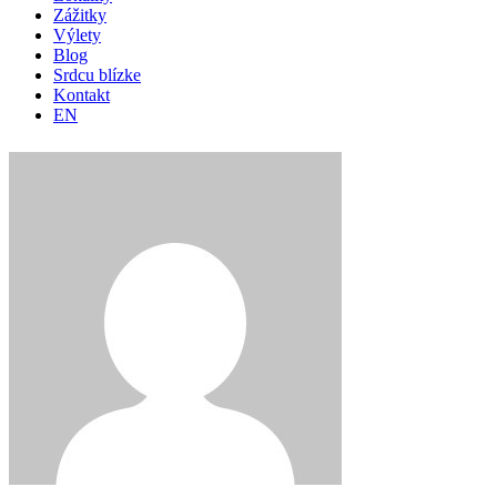
Zážitky
Výlety
Blog
Srdcu blízke
Kontakt
EN