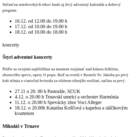
Súčasťou stredovekých trhov bude aj živý adventný kalendár a dobový
program.
16.12. od 12.00 do 19.00 h
17.12. od 10.00 do 19.00 h
18.12. od 10.00 do 18.00 h
koncerty
Štyri adventné koncerty
Príďte so svojimi najbližšími na moment rozjímať nad krásou folklóru,
zborového spevu, opery či popu. Keď sa svetlá v Kostole Sv. Jakuba po prvý
krát stlmia a vianočná hviezda za oltárom silnejšie rozžiari, začína sa prvý.
27.11 o 20. 00 h Pastorále, SĽUK
4.12. o 20.00 h Trnavskí umelci a orchester Harmónia
11.12. o 20.00 h Spevácky zbor Voci Allegre
18.12. o 20.00h Katarína Koščová s kapelou a sláčikovým
kvartetom
Mikuláš v Trnave