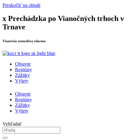
Preskočiť na obsah
x Prechádzka po Vianočných trhoch v
Trnave
Vianočná atmosféra zdarma
Objavte
Regióny
Zážitky
Výlety
Objavte
Regióny
Zážitky
Výlety
Vyhľadať