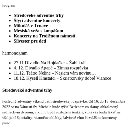
Program
Stredoveké adventné trhy
Štyri adventné koncerty
Mikuláš v Trnave
Mestská veža s lampášom
Koncerty na Trojičnom námestí
Silvester pre deti
harmonogram
27.11 Divadlo Na Hojdačke – Žabí kráľ
4. 12. Divadlo Agapé – Zimná rozprávka
11.12. Teátro Neline – Nesiem vám novinu…
18.12. Kyselí Krastafci – Škriatkovsky dobré Vianoce
Stredoveké adventné trhy
Posledný adventný víkend patrí stredovekej rozprávke. Od 16. do 18. decembra
2022 sa na Námestí Sv. Michala bude týčiť Betlehem zo slamy, obkolesený
sedliackym dvorom, v kruhu budú rozložení šenkári, ktorí vás budú lákať na
všelijaké špeciality: vianočné oblátky, šalviové víno či zvláštne korenený
punč.