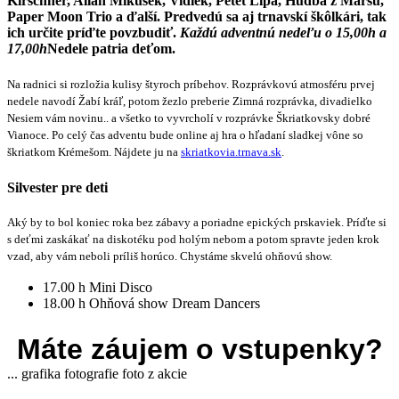
Kirschner, Allan Mikušek, Vidiek, Petet Lipa, Hudba z Marsu,
Paper Moon Trio
a ďalší. Predvedú sa aj trnavskí škôlkári, tak
ich určite príďte povzbudiť.
Každú adventnú nedeľu o 15,00h a
17,00h
Nedele patria deťom.
Na radnici si rozložia kulisy štyroch príbehov. Rozprávkovú atmosféru prvej
nedele navodí Žabí kráľ, potom žezlo preberie Zimná rozprávka, divadielko
Nesiem vám novinu.. a všetko to vyvrcholí v rozprávke Škriatkovsky dobré
Vianoce. Po celý čas adventu bude online aj hra o hľadaní sladkej vône so
škriatkom Krémešom. Nájdete ju na
skriatkovia.trnava.sk
.
Silvester pre deti
Aký by to bol koniec roka bez zábavy a poriadne epických prskaviek. Príďte si
s deťmi zaskákať na diskotéku pod holým nebom a potom spravte jeden krok
vzad, aby vám neboli príliš horúco. Chystáme skvelú ohňovú show.
17.00 h Mini Disco
18.00 h Ohňová show Dream Dancers
Máte záujem o vstupenky?
...
grafika
fotografie
foto z akcie