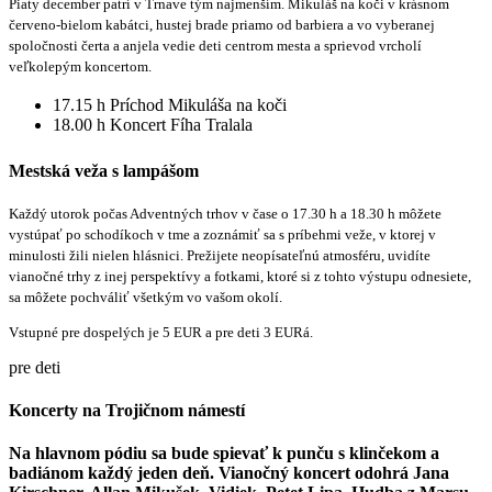
Piaty december patrí v Trnave tým najmenším. Mikuláš na koči v krásnom
červeno-bielom kabátci, hustej brade priamo od barbiera a vo vyberanej
spoločnosti čerta a anjela vedie deti centrom mesta a sprievod vrcholí
veľkolepým koncertom.
17.15 h Príchod Mikuláša na koči
18.00 h Koncert Fíha Tralala
Mestská veža s lampášom
Každý utorok počas Adventných trhov v čase o 17.30 h a 18.30 h môžete
vystúpať po schodíkoch v tme a zoznámiť sa s príbehmi veže, v ktorej v
minulosti žili nielen hlásnici. Prežijete neopísateľnú atmosféru, uvidíte
vianočné trhy z inej perspektívy a fotkami, ktoré si z tohto výstupu odnesiete,
sa môžete pochváliť všetkým vo vašom okolí.
Vstupné pre dospelých je 5 EUR a pre deti 3 EURá.
pre deti
Koncerty na Trojičnom námestí
Na hlavnom pódiu sa bude spievať k punču s klinčekom a
badiánom každý jeden deň. Vianočný koncert odohrá
Jana