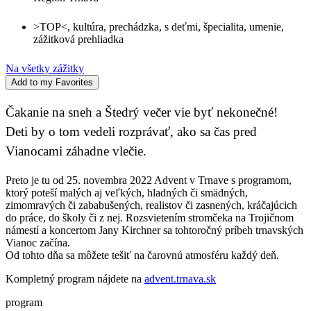
>TOP<
,
kultúra
,
prechádzka
,
s deťmi
,
špecialita
,
umenie
,
zážitková prehliadka
Na všetky zážitky
Add to my Favorites
Čakanie na sneh a Štedrý večer vie byť nekonečné!
Deti by o tom vedeli rozprávať, ako sa čas pred
Vianocami záhadne vlečie.
Preto je tu od 25. novembra 2022 Advent v Trnave s programom,
ktorý poteší malých aj veľkých, hladných či smädných,
zimomravých či zababušených, realistov či zasnených, kráčajúcich
do práce, do školy či z nej. Rozsvietením stromčeka na Trojičnom
námestí a koncertom Jany Kirchner sa tohtoročný príbeh trnavských
Vianoc začína.
Od tohto dňa sa môžete tešiť na čarovnú atmosféru každý deň.
Kompletný program nájdete na
advent.trnava.sk
program