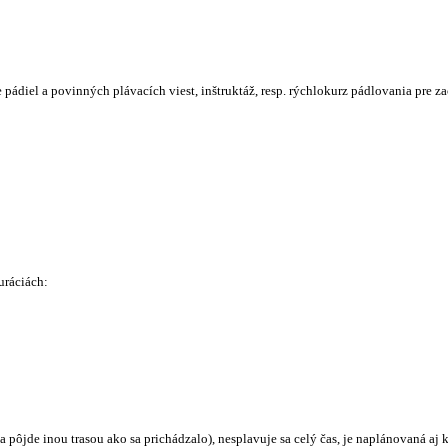
ádiel a povinných plávacích viest, inštruktáž, resp. rýchlokurz pádlovania pre z
uráciách:
a pôjde inou trasou ako sa prichádzalo), nesplavuje sa celý čas, je naplánovaná aj 