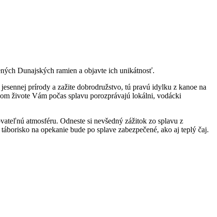
ených Dunajských ramien a objavte ich unikátnosť.
esennej prírody a zažite dobrodružstvo, tú pravú idylku z kanoe na
om živote Vám počas splavu porozprávajú lokálni, vodácki
ovateľnú atmosféru. Odneste si nevšedný zážitok zo splavu z
táborisko na opekanie bude po splave zabezpečené, ako aj teplý čaj.