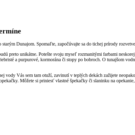
termíne
o starým Dunajom. Spomaľte, započúvajte sa do tichej prírody rozvetv
udú preto unikátne. Potešte svoju myseľ rozmanitými farbami neskorej j
ebristé a purpurové, kormorána či stopy po bobroch. O tunajšom vodn
dnej vody Vás sem tam otuží, zavinutí v teplých dekách zažijete neopak
kačky. Môžete si priniesť vlastné špekačky či slaninku na opekanie, 