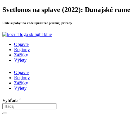
Preskočiť
Svetlonos na splave (2022): Dunajské ram
na
obsah
Užite si pobyt na vode uprostred jesennej prírody
Objavte
Regióny
Zážitky
Výlety
Objavte
Regióny
Zážitky
Výlety
Vyhľadať