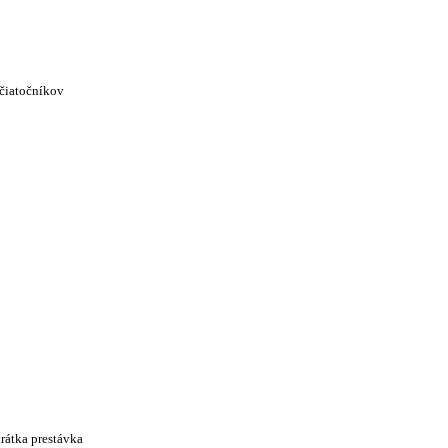
ačiatočníkov
krátka prestávka