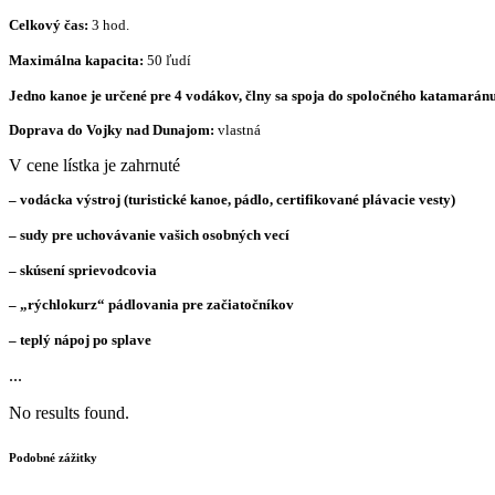
Celkový čas:
3 hod.
Maximálna kapacita:
50 ľudí
Jedno kanoe je určené pre 4 vodákov, člny sa spoja do spoločného katamaránu
Doprava do Vojky nad Dunajom:
vlastná
V cene lístka je zahrnuté
– vodácka výstroj (turistické kanoe, pádlo, certifikované plávacie vesty)
– sudy pre uchovávanie vašich osobných vecí
– skúsení sprievodcovia
– „rýchlokurz“ pádlovania pre začiatočníkov
– teplý nápoj po splave
...
No results found.
Podobné zážitky