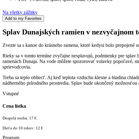
Na všetky zážitky
Add to my Favorites
Splav Dunajských ramien v nezvyčajnom 
Zvezte sa s kanoe do krásneho ramena, ktoré kedysi bolo prepojené s
Rieky sa v tomto termíne zvyčajne nesplavujú, podmienky pre splav b
ramenách Dunaja. Na vode môžete spozorovať volavky popoľavé, stri
sprievodcovia.
Treba sa teplo obliecť. Aj keď teplota vzduchu klesne a hladina chla
nádherného prírodného prostredia. Splav bude ukončený možnosťou ope
Vstupné
Cena lístka
Dospelá osoba: 17 €
Dieťa do 10 rokov: 12 €
Program