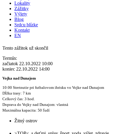
Lokality
Zážitky
Výlety
Blog
Srdcu blízke
Kontakt
EN
Tento zážitok už skončil
Termín:
začiatok 22.10.2022 10:00
koniec 22.10.2022 14:00
Vojka nad Dunajom
10:00 Stretnutie pri futbalovom ihrisku vo Vojke nad Dunajom
Dĺžka trasy: 7 km
Celkový čas: 3 hod.
Doprava do Vojky nad Dunajom: vlastná
Maximálna kapacita: 50 ľudí
Žitný ostrov
>TOP<
,
s deťmi
,
splav
,
šport
,
voda
,
výlet
,
zdravie