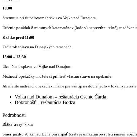
10:00
Stretnutie pri futbalovom ihrisku vo Vojke nad Dunajom
Určenie posádok 8 miestnych katamaránov (lode sú neprevrhnuteľné), rozdávanie p
Krátko pred 11:00
Začiatok splavu na Dunajských ramenách
13:00 – 13:30
Ukončenie splavu vo Vojke nad Dunajom
Možnosť opekačky, môžete si priniesť vlastnú stravu na opekanie
Ak nie ste nadšenci opekačiek, máme pre vás tip na dobré jedlo v lokálnych rešta
Vojka nad Dunajom – reštaurácia Csente Čárda
Dobrohošť – reštaurácia Bodza
Podrobnosti
Dĺžka trasy:
7 km
Smer jazdy:
Vojka nad Dunajom a späť (cesta je unikátna po spleti ramien, späť s