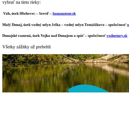
vybrať na tieto rieky:
Váh, úsek Hlohovec – Sereď –
bananatour.sk
Malý Dunaj, úsek vodný mlyn Jelka – vodný mlyn Tomášikovo – spoločnosť
s
Dunajské ramená, úsek Vojka nad Dunajom a späť
–
spoločnosť
vodnetury.sk
Všetky zážitky už prebehli