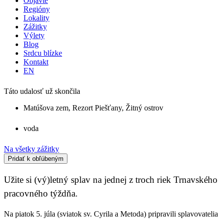
Objavte
Regióny
Lokality
Zážitky
Výlety
Blog
Srdcu blízke
Kontakt
EN
Táto udalosť už skončila
Matúšova zem
,
Rezort Piešťany
,
Žitný ostrov
voda
Na všetky zážitky
Pridať k obľúbeným
Užite si (vý)letný splav na jednej z troch riek Trnavsk
pracovného týždňa.
Na piatok 5. júla (sviatok sv. Cyrila a Metoda) pripravili splavovat