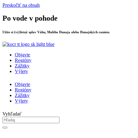
Preskočiť na obsah
Po vode v pohode
Užite si (vý)letný splav Váhu, Malého Dunaja alebo Dunajských ramien.
Objavte
Regióny
Zážitky
Výlety
Objavte
Regióny
Zážitky
Výlety
Vyhľadať