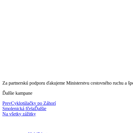
Za partnerskú podporu ďakujeme Ministerstvu cestovného ruchu a šp
Ďalšie kampane
Prev
Cyklotúlačky po Záhorí
Smolenická fčela
Ďalšie
Na všetky zážitky
© 2020-2026
Krajská organizácia cestovného ruchu Trnavský kraj