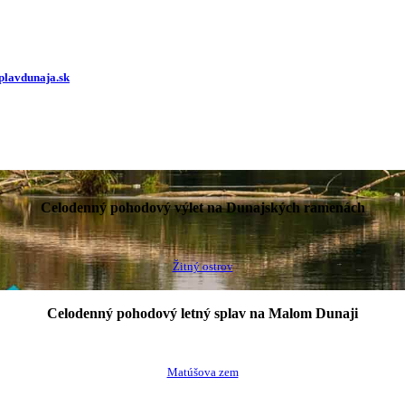
plavdunaja.sk
Celodenný pohodový výlet na Dunajských ramenách
Žitný ostrov
Celodenný pohodový letný splav na Malom Dunaji
Matúšova zem