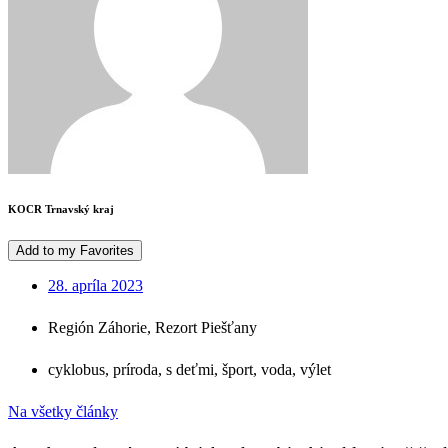
KOCR Trnavský kraj
Add to my Favorites
28. apríla 2023
Región Záhorie
,
Rezort Piešťany
cyklobus
,
príroda
,
s deťmi
,
šport
,
voda
,
výlet
Na všetky články