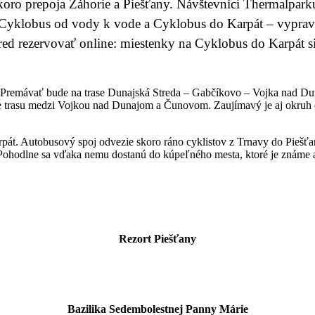
skoro prepoja Záhorie a Piešťany. Návštevníci Thermalpar
 Cyklobus od vody k vode a Cyklobus do Karpát – vyprav
red rezervovať online: miestenky na Cyklobus do Karpát si
s. Premávať bude na trase Dunajská Streda – Gabčíkovo – Vojka nad Dun
e trasu medzi Vojkou nad Dunajom a Čunovom. Zaujímavý je aj okruh 
át. Autobusový spoj odvezie skoro ráno cyklistov z Trnavy do Piešť
 Pohodlne sa vďaka nemu dostanú do kúpeľného mesta, ktoré je známe 
Rezort Piešťany
Bazilika Sedembolestnej Panny Márie