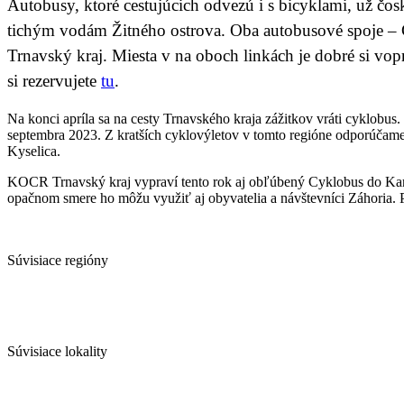
Autobusy, ktoré cestujúcich odvezú i s bicyklami, už čo
tichým vodám Žitného ostrova. Oba autobusové spoje –
Trnavský kraj. Miesta v na oboch linkách je dobré si vop
si rezervujete
tu
.
Na konci apríla sa na cesty Trnavského kraja zážitkov vráti cyklobu
septembra 2023.
Z kratších cyklovýletov v tomto regióne odporúčam
Kyselica.
KOCR Trnavský kraj vypraví tento rok aj obľúbený Cyklobus do Karp
opačnom smere ho môžu využiť aj obyvatelia a návštevníci Záhoria.
Súvisiace regióny
Súvisiace lokality