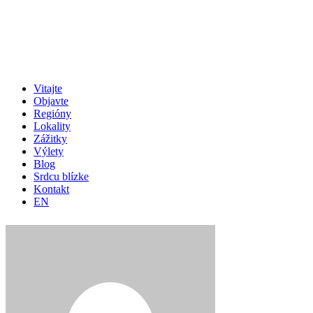
Vitajte
Objavte
Regióny
Lokality
Zážitky
Výlety
Blog
Srdcu blízke
Kontakt
EN