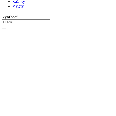
Zážitky
Výlety
Vyhľadať