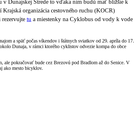
ku v Dunajskej Strede to vďaka nim budú mať bližšie k
í Krajská organizácia cestovného ruchu (KOCR)
 rezervujte
tu
a miestenky na Cyklobus od vody k vode
ajom a späť počas víkendov i štátnych sviatkov od 29. apríla do 17.
okolo Dunaja, v rámci ktorého cyklistov odvezie kompa do obce
an, ale pokračovať bude cez Brezovú pod Bradlom až do Senice. V
aj ako mesto bicyklov.