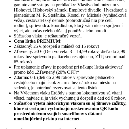
garantované vstupy na prehliadky: Vlastivednú múzeum v
Hlohovci, Hlohovský zámok, Empírové divadlo, Hvezdáreň a
planetárium M. R. Štefánika, Kostol sv. Michala (vyhliadková
veža), cestovateľský denník (dobrodružná hra pre celú
rodinu), sprievodca: koordinátor, ktorý vám nielen spríjemní
výlet, ale počas celého dňa aj pomôže alebo poradí.
Súčasťou vlaku je reštauračný vozeň.
Cena lístka PREMIUM:
Základný: 25 € (dospelí a mládež od 15 rokov)
Zľavnený: 20 € (Deti vo veku 3 – 14,99 rokov, dieťa do 2,99
rokov bez sprievodu platiaceho cestujúceho, ZŤP, seniori nad
65 rokov)
Pre uplatnenie zľavy je potrebné pri nákupe lístka aktivovať
promo kód „Zľavnený (20% OFF)“
Zdarma: 0 € (deti do 2,99 rokov v sprievode platiaceho
cestujúceho majú lístok zdarma bez nároku na miesto na
sedenie), je potrebné rezervovať aj tento lístok.
Na Výletnom vlaku Erdődy s parnou lokomotívou sú vítaní
všetci, najviac si ju však vychutnajú dospelí a deti od 6 rokov.
Súčasťou výletu historickým vlakom sú aj filmové zážitky,
ktoré si cestujúci vychutnajú naskenovaním QR kódu
prostredníctvom svojich smartfónov s dátami
umožňujúcimi prístup na internet.