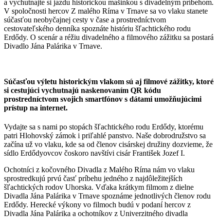
a vychutnajte si jazdu historickou mašinkou s divadelným príbehom.
V spoločnosti hercov Z malého Ríma v Trnave sa vo vlaku stanete
súčasťou neobyčajnej cesty v čase a prostredníctvom
cestovateľského denníka spoznáte históriu šľachtického rodu
Erdődy. O scenár a réžiu divadelného a filmového zážitku sa postará
Divadlo Jána Palárika v Trnave.
Súčasťou výletu historickým vlakom sú aj filmové zážitky, ktoré
si cestujúci vychutnajú naskenovaním QR kódu
prostredníctvom svojich smartfónov s dátami umožňujúcimi
prístup na internet.
Vydajte sa s nami po stopách šľachtického rodu Erdődy, ktorému
patri Hlohovský zámok i priľahlé panstvo. Naše dobrodružstvo sa
začína už vo vlaku, kde sa od členov cisárskej družiny dozvieme, že
sídlo Erdődyovcov čoskoro navštívi cisár František Jozef I.
Ochotníci z kočovného Divadla z Malého Ríma nám vo vlaku
sprostredkujú prvú časť príbehu jedného z najdôležitejších
šľachtických rodov Uhorska. Vďaka krátkym filmom z dielne
Divadla Jána Palárika v Trnave spoznáme jednotlivých členov rodu
Erdődy. Herecké výkony vo filmoch budú v podaní hercov z
Divadla Jána Palárika a ochotníkov z Univerzitného divadla