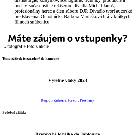
dramaturgie, kostýmov, scénografie, techniky, produkcie a
pod. V súčasnosti je režisérom divadla Michal Jánoš,
profesionálny herec a člen súboru DJP. Divadlo tvorí autorské
predstavenia. Ochotníčka Barbora Martišková hrá v krátkych
filmoch snúbenicu.
Máte záujem o vstupenky?
...
fotografie
foto z akcie
Tento zážitok je zaradený do kampane
Výletné vlaky 2023
Región Záhorie
,
Rezort Piešťany
Podobné zážitky
Brezovská lokálka do Jablonice