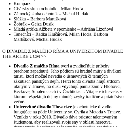
Komparz:
Cisársky sluha ochotník – Milan Hoďa
Zámocký sluha ochotník – Michal Hudák
Slúžka – Barbora Martišková
Žobrák – Gejza Dusík
Mladá grófka Alžbeta v spomienke – Adriána Lizoňová
Tanečníci – Radka Klučárová, Milan Hoďa, Barbora
Martišková, Michal Hudák
O DIVADLE Z MALÉHO RÍMA A UNIVERZITOM DIVADLE
THE.ART.RE UCM >>
Divadlo Z malého Ríma
tvorí a zviditeľňuje príbehy
prachom zapadnuté. Jeho pódiom sú hradné múry a divákmi
turisti, ktorí možné nevedia o úsmevných či temných
zákutiach panských dejín. Herci tohto divadla hrajú srdcom
ukutým v Trnave, no dušu vdychujú pamiatkam v Hlohovci,
Beckove, Smoleniciach i v Čachticiach. Vitajte v ich svete, v
ktorom rešpektujú dejiny minulé, zvyky tradičné a priateľstvo
večné.
Univerzitné divadlo The.art.re
je ochotnícke divadlo
fungujúce na pôde Univerzity sv. Cyrila a Metoda v Trnave.
Vzniklo v roku 2010. Divadlo dáva priestor talentovaným
študentom, aby realizovali svoje sny v oblasti herectva,