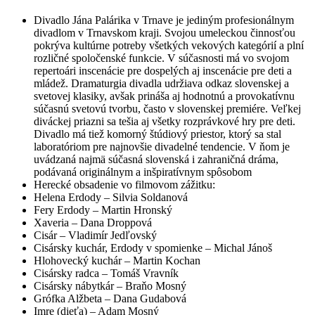
Divadlo Jána Palárika v Trnave je jediným profesionálnym
divadlom v Trnavskom kraji. Svojou umeleckou činnosťou
pokrýva kultúrne potreby všetkých vekových kategórií a plní
rozličné spoločenské funkcie. V súčasnosti má vo svojom
repertoári inscenácie pre dospelých aj inscenácie pre deti a
mládež. Dramaturgia divadla udržiava odkaz slovenskej a
svetovej klasiky, avšak prináša aj hodnotnú a provokatívnu
súčasnú svetovú tvorbu, často v slovenskej premiére. Veľkej
diváckej priazni sa tešia aj všetky rozprávkové hry pre deti.
Divadlo má tiež komorný štúdiový priestor, ktorý sa stal
laboratóriom pre najnovšie divadelné tendencie. V ňom je
uvádzaná najmä súčasná slovenská i zahraničná dráma,
podávaná originálnym a inšpiratívnym spôsobom
Herecké obsadenie vo filmovom zážitku:
Helena Erdody – Silvia Soldanová
Fery Erdody – Martin Hronský
Xaveria – Dana Droppová
Cisár – Vladimír Jedľovský
Cisársky kuchár, Erdody v spomienke – Michal Jánoš
Hlohovecký kuchár – Martin Kochan
Cisársky radca – Tomáš Vravník
Cisársky nábytkár – Braňo Mosný
Grófka Alžbeta – Dana Gudabová
Imre (dieťa) – Adam Mosný