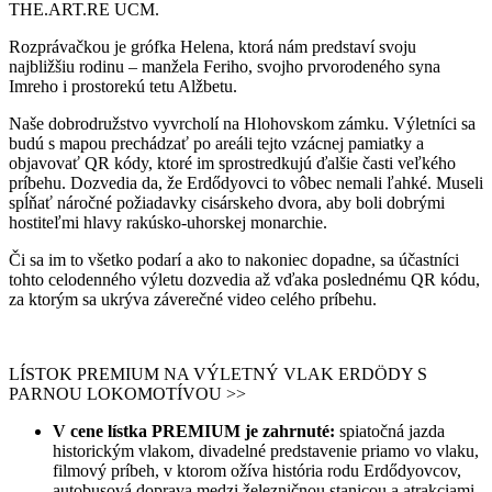
THE.ART.RE UCM.
Rozprávačkou je grófka Helena, ktorá nám predstaví svoju
najbližšiu rodinu – manžela Feriho, svojho prvorodeného syna
Imreho i prostorekú tetu Alžbetu.
Naše dobrodružstvo vyvrcholí na Hlohovskom zámku. Výletníci sa
budú s mapou prechádzať po areáli tejto vzácnej pamiatky a
objavovať QR kódy, ktoré im sprostredkujú ďalšie časti veľkého
príbehu. Dozvedia da, že Erdődyovci to vôbec nemali ľahké. Museli
spĺňať náročné požiadavky cisárskeho dvora, aby boli dobrými
hostiteľmi hlavy rakúsko-uhorskej monarchie.
Či sa im to všetko podarí a ako to nakoniec dopadne, sa účastníci
tohto celodenného výletu dozvedia až vďaka poslednému QR kódu,
za ktorým sa ukrýva záverečné video celého príbehu.
LÍSTOK PREMIUM NA VÝLETNÝ VLAK ERDÖDY S
PARNOU LOKOMOTÍVOU >>
V cene lístka PREMIUM je zahrnuté:
spiatočná jazda
historickým vlakom, divadelné predstavenie priamo vo vlaku,
filmový príbeh, v ktorom ožíva história rodu Erdődyovcov,
autobusová doprava medzi železničnou stanicou a atrakciami,