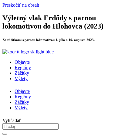
Preskočiť na obsah
Výletný vlak Erdődy s parnou
lokomotívou do Hlohovca (2023)
Za zážitkami s parnou lokomotívou 1. júla a 19. augusta 2023.
Objavte
Regióny
Zážitky
Výlety
Objavte
Regióny
Zážitky
Výlety
Vyhľadať