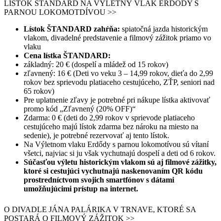
LÍSTOK ŠTANDARD NA VÝLETNÝ VLAK ERDÖDY S
PARNOU LOKOMOTDÍVOU >>
Lístok ŠTANDARD zahŕňa:
spiatočná jazda historickým
vlakom, divadelné predstavenie a filmový zážitok priamo vo
vlaku
Cena lístka ŠTANDARD:
základný: 20 € (dospelí a mládež od 15 rokov)
zľavnený: 16 € (Deti vo veku 3 – 14,99 rokov, dieťa do 2,99
rokov bez sprievodu platiaceho cestujúceho, ZŤP, seniori nad
65 rokov)
Pre uplatnenie zľavy je potrebné pri nákupe lístka aktivovať
promo kód „Zľavnený (20% OFF)“
Zdarma: 0 € (deti do 2,99 rokov v sprievode platiaceho
cestujúceho majú lístok zdarma bez nároku na miesto na
sedenie), je potrebné rezervovať aj tento lístok.
Na Výletnom vlaku Erdődy s parnou lokomotívou sú vítaní
všetci, najviac si ju však vychutnajú dospelí a deti od 6 rokov.
Súčasťou výletu historickým vlakom sú aj filmové zážitky,
ktoré si cestujúci vychutnajú naskenovaním QR kódu
prostredníctvom svojich smartfónov s dátami
umožňujúcimi prístup na internet.
O DIVADLE JÁNA PALÁRIKA V TRNAVE, KTORÉ SA
POSTARÁ O FILMOVÝ ZÁŽITOK >>