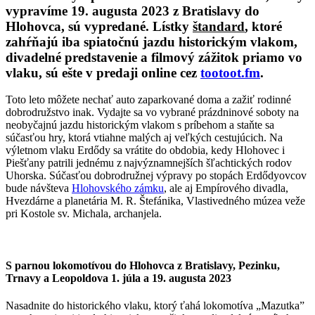
vypravíme 19. augusta 2023 z Bratislavy do
Hlohovca, sú vypredané. Lístky
štandard
, ktoré
zahŕňajú iba spiatočnú jazdu historickým vlakom,
divadelné predstavenie a filmový zážitok priamo vo
vlaku, sú ešte v predaji online cez
tootoot.fm
.
Toto leto môžete nechať auto zaparkované doma a zažiť rodinné
dobrodružstvo inak. Vydajte sa vo vybrané prázdninové soboty na
neobyčajnú jazdu historickým vlakom s príbehom a staňte sa
súčasťou hry, ktorá vtiahne malých aj veľkých cestujúcich. Na
výletnom vlaku Erdődy sa vrátite do obdobia, kedy Hlohovec i
Piešťany patrili jednému z najvýznamnejších šľachtických rodov
Uhorska. Súčasťou dobrodružnej výpravy po stopách Erdődyovcov
bude návšteva
Hlohovského zámku
, ale aj Empírového divadla,
Hvezdárne a planetária M. R. Štefánika, Vlastivedného múzea veže
pri Kostole sv. Michala, archanjela.
S parnou lokomotívou do Hlohovca z Bratislavy, Pezinku,
Trnavy a Leopoldova 1. júla a 19. augusta 2023
Nasadnite do historického vlaku, ktorý ťahá lokomotíva „Mazutka”