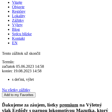
Vitajte
Objavte
Regióny
Lokality
Zážitky
Výlety
Blog
Srdcu blízke
Kontakt
EN
Tento zážitok už skončil
Termín:
začiatok 05.06.2023 14:58
koniec 19.08.2023 14:58
s deťmi
,
výlet
Na všetky zážitky
Add to my Favorites
Ďakujeme za záujem, lístky
premium
na Výletný
vlak Erdődy s parnou lokomotívou Mazutka, ktorý