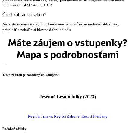
telefonicky +421 948 989 012.
Čo si zobrať so sebou?
Na tento nenáročný výlet odporúčame si vziať nepremokavé oblečenie,
pršiplášť a zabaľte si hlavne dobrú náladu.
Máte záujem o vstupenky?
Mapa s podrobnosťami
...
Tento zážitok je zaradený do kampane
Jesenné Lesopotulky (2023)
Región Trnava
,
Región Záhorie
,
Rezort Piešťany
Podobné zážitky