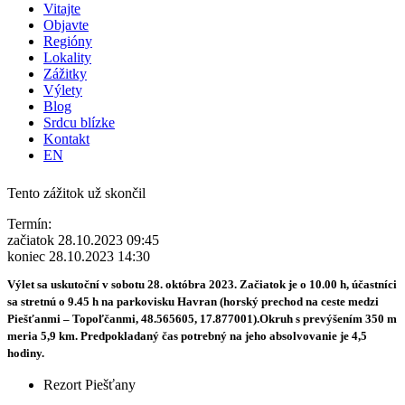
Vitajte
Objavte
Regióny
Lokality
Zážitky
Výlety
Blog
Srdcu blízke
Kontakt
EN
Tento zážitok už skončil
Termín:
začiatok 28.10.2023 09:45
koniec 28.10.2023 14:30
Výlet sa uskutoční v sobotu 28. októbra 2023. Začiatok je o 10.00 h, účastníci
sa stretnú o 9.45 h na parkovisku Havran (horský prechod na ceste medzi
Piešťanmi – Topoľčanmi, 48.565605, 17.877001).Okruh s prevýšením 350 m
meria 5,9 km. Predpokladaný čas potrebný na jeho absolvovanie je 4,5
hodiny.
Rezort Piešťany