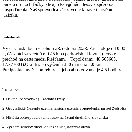
bude o druhoch ťažby, ale aj o kategóriách lesov a spôsoboch
hospodárenia. Náš sprievodca vás zavedie k travertínovému
jazierku.
Podrobnosti
Výlet sa uskutoční v sobotu 28. októbra 2023. Začiatok je o 10.00
h, účastníci sa stretnú o 9.45 h na parkovisku Havran (horský
prechod na ceste medzi Piešťanmi – Topoľčanmi, 48.565605,
17.877001).Okruh s prevýšením 350 m meria 5,9 km.
Predpokladaný čas potrebný na jeho absolvovanie je 4,5 hodiny.
Trasa >>
1. Havran (parkovisko) – začiatok trasy
2. Geografické členenie územia, história územia s prepojením na rod Zedtwitz
3. História obhospodarovania lesov na území dnešného Slovenska
4. Význam skladov dreva, odvozná sieť, doprava dreva