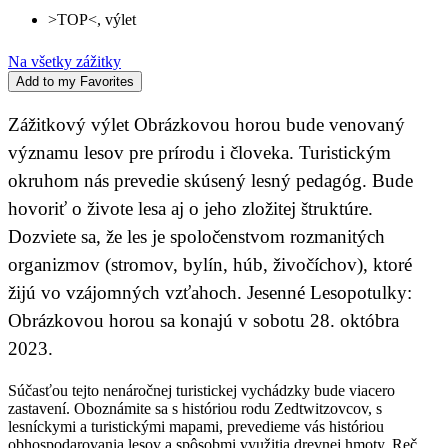
>TOP<
,
výlet
Na všetky zážitky
Add to my Favorites
Zážitkový výlet Obrázkovou horou bude venovaný
významu lesov pre prírodu i človeka. Turistickým
okruhom nás prevedie skúsený lesný pedagóg. Bude
hovoriť o živote lesa aj o jeho zložitej štruktúre.
Dozviete sa, že les je spoločenstvom rozmanitých
organizmov (stromov, bylín, húb, živočíchov), ktoré
žijú vo vzájomných vzťahoch. Jesenné Lesopotulky:
Obrázkovou horou sa konajú v sobotu 28. októbra
2023.
Súčasťou tejto nenáročnej turistickej vychádzky bude viacero
zastavení. Oboznámite sa s históriou rodu Zedtwitzovcov, s
lesníckymi a turistickými mapami, prevedieme vás históriou
obhospodarovania lesov a spôsobmi využitia drevnej hmoty. Reč