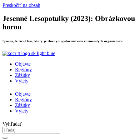
Preskočiť na obsah
Jesenné Lesopotulky (2023): Obrázkovou
horou
Spoznajte život lesa, ktorý je zložitým spoločenstvom rozmanitých organizmov.
Objavte
Regióny
Zážitky
Výlety
Objavte
Regióny
Zážitky
Výlety
Vyhľadať