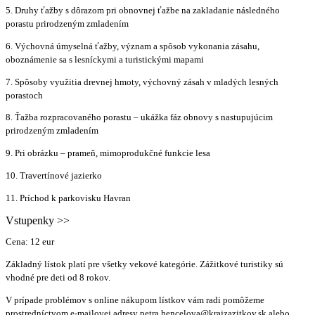
5. Druhy ťažby s dôrazom pri obnovnej ťažbe na zakladanie následného
porastu prirodzeným zmladením
6. Výchovná úmyselná ťažby, význam a spôsob vykonania zásahu,
oboznámenie sa s lesníckymi a turistickými mapami
7. Spôsoby využitia drevnej hmoty, výchovný zásah v mladých lesných
porastoch
8. Ťažba rozpracovaného porastu – ukážka fáz obnovy s nastupujúcim
prirodzeným zmladením
9. Pri obrázku – prameň, mimoprodukčné funkcie lesa
10. Travertínové jazierko
11. Príchod k parkovisku Havran
Vstupenky >>
Cena: 12 eur
Základný lístok platí pre všetky vekové kategórie. Zážitkové turistiky sú
vhodné pre deti od 8 rokov.
V prípade problémov s online nákupom lístkov vám radi pomôžeme
prostredníctvom e-mailovej adresy petra.hencelova@krajzazitkov.sk alebo