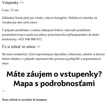
Vstupenky >>
Cena: 12 eur
Základný lístok platí pre všetky vekové kategórie. Zážitkové turistiky sú
vhodné pre deti od 8 rokov.
V prípade problémov s online nákupom lístkov vám radi pomôžeme
prostredníctvom e-mailovej adresy petra.hencelova@krajzazitkov.sk alebo
telefonicky +421 948 989 012.
Čo si zobrať so sebou >>
Na tento nenáročný výlet nepotrebujete špeciálne vybavenie, zabaľte si hlavne
dobrú náladu a v prípade nepriaznivého počasia aj pršiplášť a nepremokavú
obuv.
Máte záujem o vstupenky?
Mapa s podrobnosťami
...
Tento zážitok je zaradený do kampane