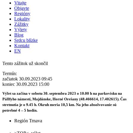
Vitajte
Objavte
Regióny
Lokality
Zážitky
Výlety
Blog
Srdcu blízke
Kontakt
EN
Tento zážitok už skončil
Termín:
začiatok 30.09.2023 09:45
koniec 30.09.2023 15:00
Výlet sa začína v sobotu 30. septembra 2023 o 10.00 h na parkovisku na
Pállfyho námestí, Majdánske, Horné Orešany (48.466614, 17.402615). Čas
stretnutia je o 9.45 h. Okruh meria 10,5 km. Na jeho absolvovanie sú
potrebné 4 – 5 hodín.
Región Trnava