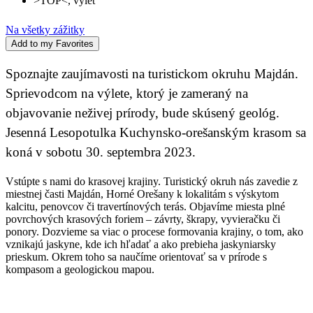
>TOP<
,
výlet
Na všetky zážitky
Add to my Favorites
Spoznajte zaujímavosti na turistickom okruhu Majdán.
Sprievodcom na výlete, ktorý je zameraný na
objavovanie neživej prírody, bude skúsený geológ.
Jesenná Lesopotulka Kuchynsko-orešanským krasom sa
koná v sobotu 30. septembra 2023.
Vstúpte s nami do krasovej krajiny. Turistický okruh nás zavedie z
miestnej časti Majdán, Horné Orešany k lokalitám s výskytom
kalcitu, penovcov či travertínových terás. Objavíme miesta plné
povrchových krasových foriem – závrty, škrapy, vyvieračku či
ponory. Dozvieme sa viac o procese formovania krajiny, o tom, ako
vznikajú jaskyne, kde ich hľadať a ako prebieha jaskyniarsky
prieskum. Okrem toho sa naučíme orientovať sa v prírode s
kompasom a geologickou mapou.