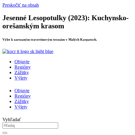
Preskočiť na obsah
Jesenné Lesopotulky (2023): Kuchynsko-
orešanským krasom
Výlet k zarezaným travertínovým terasám v Malých Karpatoch.
Objavte
Regióny
Zážitky
Výlety
Objavte
Regióny
Zážitky
Výlety
Vyhľadať