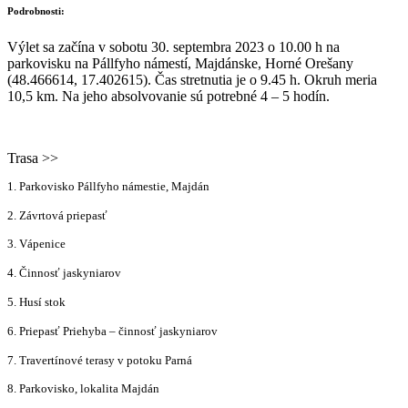
Podrobnosti:
Výlet sa začína v sobotu 30. septembra 2023 o 10.00 h na
parkovisku na Pállfyho námestí, Majdánske, Horné Orešany
(48.466614, 17.402615). Čas stretnutia je o 9.45 h. Okruh meria
10,5 km. Na jeho absolvovanie sú potrebné 4 – 5 hodín.
Trasa >>
1. Parkovisko Pállfyho námestie, Majdán
2. Závrtová priepasť
3. Vápenice
4. Činnosť jaskyniarov
5. Husí stok
6. Priepasť Priehyba – činnosť jaskyniarov
7. Travertínové terasy v potoku Parná
8. Parkovisko, lokalita Majdán