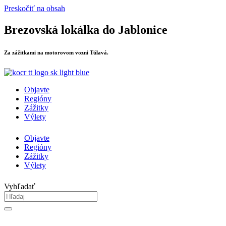
Preskočiť na obsah
Brezovská lokálka do Jablonice
Za zážitkami na motorovom vozni Túlavá.
Objavte
Regióny
Zážitky
Výlety
Objavte
Regióny
Zážitky
Výlety
Vyhľadať