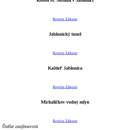
Kostol sv. Štefana v Jablonici
Región Záhorie
Jablonický tunel
Región Záhorie
Kaštieľ Jablonica
Región Záhorie
Michaličkov vodný mlyn
Región Záhorie
Ďalšie zaujímavosti