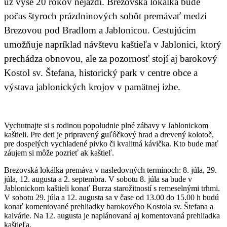
už vyše 20 rokov nejazdí. Brezovská lokálka bude
počas štyroch prázdninových sobôt premávať medzi
Brezovou pod Bradlom a Jablonicou. Cestujúcim
umožňuje napríklad návštevu kaštieľa v Jablonici, ktorý
prechádza obnovou, ale za pozornosť stojí aj barokový
Kostol sv. Štefana, historický park v centre obce a
výstava jablonických krojov v pamätnej izbe.
Vychutnajte si s rodinou popoludnie plné zábavy v Jablonickom
kaštieli. Pre deti je pripravený guľôčkový hrad a drevený kolotoč,
pre dospelých vychladené pivko či kvalitná kávička. Kto bude mať
záujem si môže pozrieť ak kaštieľ.
Brezovská lokálka premáva v nasledovných termínoch: 8. júla, 29.
júla, 12. augusta a 2. septembra. V sobotu 8. júla sa bude v
Jablonickom kaštieli konať Burza starožitností s remeselnými trhmi.
V sobotu 29. júla a 12. augusta sa v čase od 13.00 do 15.00 h budú
konať komentované prehliadky barokového Kostola sv. Štefana a
kalvárie. Na 12. augusta je naplánovaná aj komentovaná prehliadka
kaštieľa.