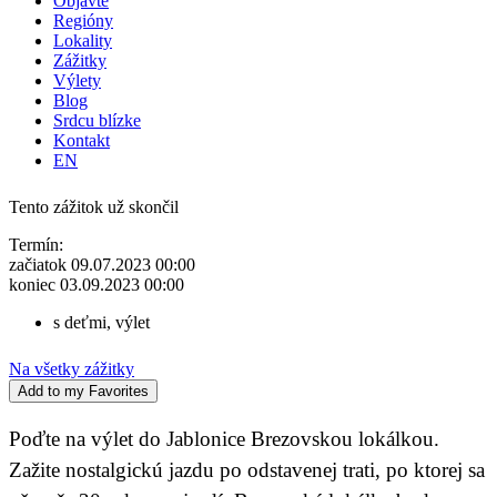
Objavte
Regióny
Lokality
Zážitky
Výlety
Blog
Srdcu blízke
Kontakt
EN
Tento zážitok už skončil
Termín:
začiatok 09.07.2023 00:00
koniec 03.09.2023 00:00
s deťmi
,
výlet
Na všetky zážitky
Add to my Favorites
Poďte na výlet do Jablonice Brezovskou lokálkou.
Zažite nostalgickú jazdu po odstavenej trati, po ktorej sa