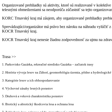
Organizované prehliadky sú aktivity, ktoré sú realizované v kolektív
telesnými obmedzeniami sa neodporúča zúčastniť sa tejto organizovane
KORC Trnavský kraj má záujem, aby organizované prehliadky prebiehali
Sprevádzajúci/organizátor má právo bez nároku na náhradu vylúčiť z
KOCR Trnavský kraj.
KOCR Trnavský kraj nenesie žiadnu zodpovednosť za ujmu na zdraví 
Trasa >>
1. Parkovisko Gazárka, rekreačné stredisko Gazárka – začiatok trasy
2. História vývoja lesov na Záhorí, geomorfológia územia, pôdne a hydrologick
3. Kategórie lesov a ich obhospodarovanie
4. Výchovné zásahy lesných porastov
5. Druhová a veková charakteristika porastov
6. Biotický a abiotický škodcovia lesa a ochrana lesa