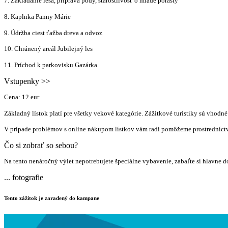
7. Zakladanie lesa, príprava pôdy, starostlivosť o mladé porasty
8. Kaplnka Panny Márie
9. Údržba ciest ťažba dreva a odvoz
10. Chránený areál Jubilejný les
11. Príchod k parkovisku Gazárka
Vstupenky >>
Cena: 12 eur
Základný lístok platí pre všetky vekové kategórie. Zážitkové turistiky sú vhodné 
V prípade problémov s online nákupom lístkov vám radi pomôžeme prostredníctv
Čo si zobrať so sebou?
Na tento nenáročný výlet nepotrebujete špeciálne vybavenie, zabaľte si hlavne d
...
fotografie
Tento zážitok je zaradený do kampane