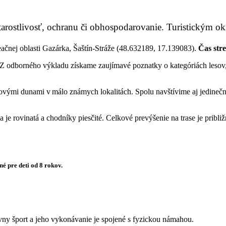
, starostlivosť, ochranu či obhospodarovanie. Turistickým
reačnej oblasti Gazárka, Šaštín-Stráže (48.632189, 17.139083).
Čas stre
 Z odborného výkladu získame zaujímavé poznatky o kategóriách lesov
skovými dunami v málo známych lokalitách. Spolu navštívime aj jedinečný
je rovinatá a chodníky piesčité. Celkové prevýšenie na trase je pribli
né pre deti od 8 rokov.
tívny šport a jeho vykonávanie je spojené s fyzickou námahou.