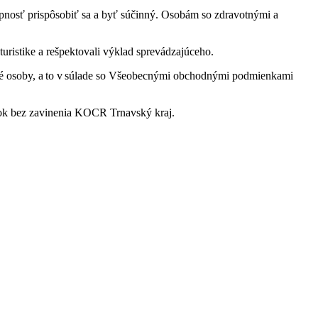
hopnosť prispôsobiť sa a byť súčinný. Osobám so zdravotnými a
turistike a rešpektovali výklad sprevádzajúceho.
 iné osoby, a to v súlade so Všeobecnými obchodnými podmienkami
dok bez zavinenia KOCR Trnavský kraj.