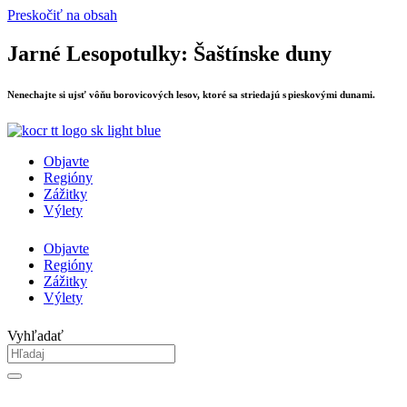
Preskočiť na obsah
Jarné Lesopotulky: Šaštínske duny
Nenechajte si ujsť vôňu borovicových lesov, ktoré sa striedajú s pieskovými dunami.
Objavte
Regióny
Zážitky
Výlety
Objavte
Regióny
Zážitky
Výlety
Vyhľadať