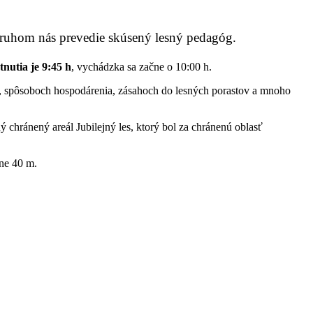
 okruhom nás prevedie skúsený lesný pedagóg.
tnutia je 9:45 h
, vychádzka sa začne o 10:00 h.
, spôsoboch hospodárenia, zásahoch do lesných porastov a mnoho
 chránený areál Jubilejný les, ktorý bol za chránenú oblasť
žne 40 m.