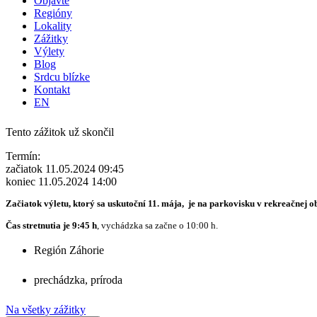
Objavte
Regióny
Lokality
Zážitky
Výlety
Blog
Srdcu blízke
Kontakt
EN
Tento zážitok už skončil
Termín:
začiatok 11.05.2024 09:45
koniec 11.05.2024 14:00
Začiatok výletu, ktorý sa uskutoční 11. mája, je na parkovisku v rekreačnej o
Čas stretnutia je 9:45 h
, vychádzka sa začne o 10:00 h.
Región Záhorie
prechádzka
,
príroda
Na všetky zážitky