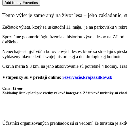
Add to my Favorites
Tento výlet je zameraný na život lesa – jeho zakladanie
Začiatok výletu, ktorý sa uskutoční 11. mája, je na parkovisku v rek
Spoznáme geomorfológiu územia a históriou vývoja lesov na Záhorí.
ďalšieho.
Nenechajte si ujsť vôňu borovicových lesov, ktoré sa striedajú s pie
vyhlásený hlavne kvôli svojej historickej a dendrologickej hodnote.
Okruh meria 9,3 km, na jeho absolvovanie sú potrebné 4 hodiny. Trasa 
Vstupenky sú v predaji online:
rezervacie.krajzazitkov.sk
Cena: 12 eur
Základný lístok platí pre všetky vekové kategórie. Zážitkové turistiky sú vhod
Účastníci organizovaných prehliadok sú si vedomí, že turistika je ak