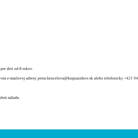
pre deti od 8 rokov.
om e-mailovej adresy petra.hencelova@krajzazitkov.sk alebo telefonicky
+421 94
obrú náladu.