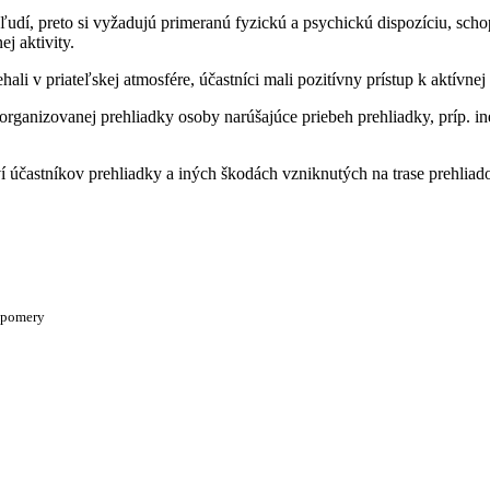
e ľudí, preto si vyžadujú primeranú fyzickú a psychickú dispozíciu, sc
j aktivity.
 v priateľskej atmosfére, účastníci mali pozitívny prístup k aktívnej 
 organizovanej prehliadky osoby narúšajúce priebeh prehliadky, príp.
účastníkov prehliadky a iných škodách vzniknutých na trase prehlia
é pomery