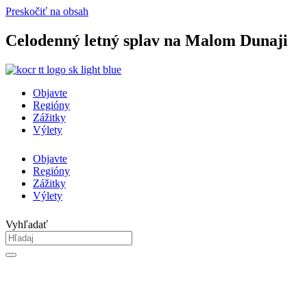
Preskočiť na obsah
Celodenný letný splav na Malom Dunaji
Objavte
Regióny
Zážitky
Výlety
Objavte
Regióny
Zážitky
Výlety
Vyhľadať