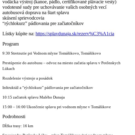
vodácka výstroj (kanoe, pádlo, certifikované plávacie vesty)
vodotesné sudy pre uchovávanie vašich osobných vecí
autobusová doprava na štart splavu
skúsení sprievodcovia
“rýchlokurz” pádlovania pre začiatočníkov
Lístky kúpite na:
https://splavdunaja.sk/rezerv%C3%A1cia
Program
9:30 Stretnutie pri Vodnom mlyne Tomášikovo, Tomášikovo
Prestúpenie do autobusu – odvoz na miesto začatia splavu v Potônskych
Lúkach
Rozdelenie výstroje a posádok
Inštruktáž a “rýchlokurz” pádlovania pre začiatočníkov
10:15 začiatok splavu Malého Dunaja
15:00 – 16:00 Ukončenie splavu pri vodnom mlyne v Tomášikove
Podrobnosti
Dĺžka trasy: 16 km