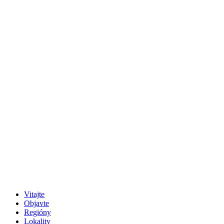
Vitajte
Objavte
Regióny
Lokality