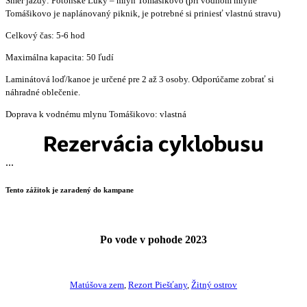
Smer jazdy: Potônske Lúky – mlyn Tomášikovo (pri vodnom mlyne
Tomášikovo je naplánovaný piknik, je potrebné si priniesť vlastnú stravu)
Celkový čas: 5-6 hod
Maximálna kapacita: 50 ľudí
Laminátová loď/kanoe je určené pre 2 až 3 osoby. Odporúčame zobrať si
náhradné oblečenie.
Doprava k vodnému mlynu Tomášikovo: vlastná
Rezervácia cyklobusu
...
Tento zážitok je zaradený do kampane
Po vode v pohode 2023
Matúšova zem
,
Rezort Piešťany
,
Žitný ostrov