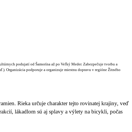
kultúrnych podujatí od Šamorína až po Veľký Meder. Zabezpečuje tvorbu a
atď.). Organizácia podporuje a organizuje miestnu dopravu v regióne Žitného
mien. Rieka určuje charakter tejto rovinatej krajiny, veď
kcií, lákadlom sú aj splavy a výlety na bicykli, počas