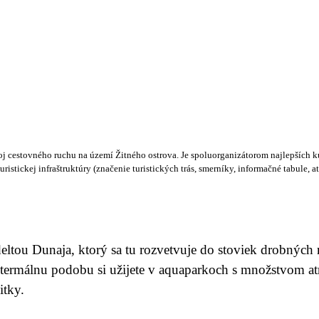
oj cestovného ruchu na území Žitného ostrova. Je spoluorganizátorom najlepších 
stickej infraštruktúry (značenie turistických trás, smerníky, informačné tabule, 
ltou Dunaja, ktorý sa tu rozvetvuje do stoviek drobných ra
termálnu podobu si užijete v aquaparkoch s množstvom atra
itky.