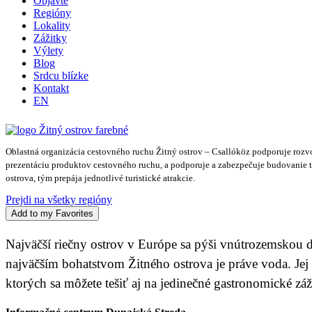
Objavte
Regióny
Lokality
Zážitky
Výlety
Blog
Srdcu blízke
Kontakt
EN
Oblastná organizácia cestovného ruchu Žitný ostrov – Csallóköz podporuje rozv
prezentáciu produktov cestovného ruchu, a podporuje a zabezpečuje budovanie turi
ostrova, tým prepája jednotlivé turistické atrakcie.
Prejdi na všetky regióny
Add to my Favorites
Najväčší riečny ostrov v Európe sa pýši vnútrozemskou de
najväčším bohatstvom Žitného ostrova je práve voda. Jej 
ktorých sa môžete tešiť aj na jedinečné gastronomické záž