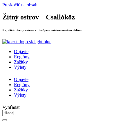
Preskočiť na obsah
Žitný ostrov – Csallóköz
Najväčší riečny ostrov v Európe s vnútrozemskou deltou.
Objavte
Regióny
Zážitky
Výlety
Objavte
Regióny
Zážitky
Výlety
Vyhľadať