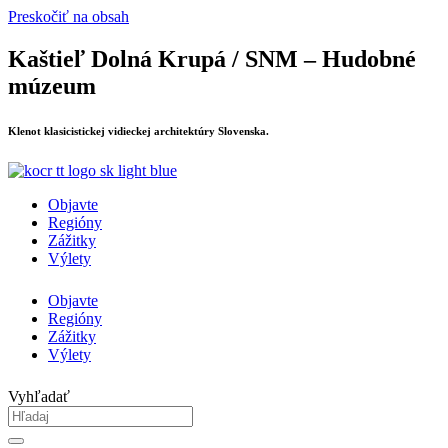
Preskočiť na obsah
Kaštieľ Dolná Krupá / SNM – Hudobné
múzeum
Klenot klasicistickej vidieckej architektúry Slovenska.
Objavte
Regióny
Zážitky
Výlety
Objavte
Regióny
Zážitky
Výlety
Vyhľadať