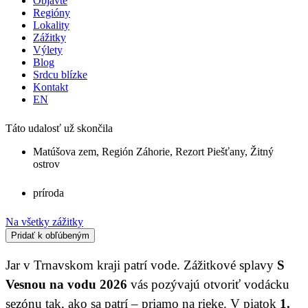
Objavte
Regióny
Lokality
Zážitky
Výlety
Blog
Srdcu blízke
Kontakt
EN
Táto udalosť už skončila
Matúšova zem
,
Región Záhorie
,
Rezort Piešťany
,
Žitný
ostrov
príroda
Na všetky zážitky
Pridať k obľúbeným
Jar v Trnavskom kraji patrí vode. Zážitkové splavy
S
Vesnou na vodu 2026
vás pozývajú otvoriť vodácku
sezónu tak, ako sa patrí – priamo na rieke. V piatok
1.