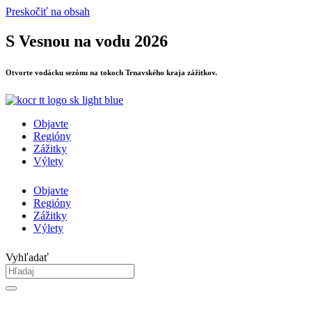
Preskočiť na obsah
S Vesnou na vodu 2026
Otvorte vodácku sezónu na tokoch Trnavského kraja zážitkov.
Objavte
Regióny
Zážitky
Výlety
Objavte
Regióny
Zážitky
Výlety
Vyhľadať