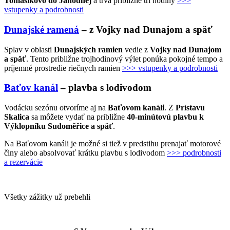
Tomášikovo do Jahodnej
a trvá približne tri hodiny
>>>
vstupenky a podrobnosti
Dunajské ramená
– z Vojky nad Dunajom a späť
Splav v oblasti
Dunajských ramien
vedie z
Vojky nad Dunajom
a späť
. Tento približne trojhodinový výlet ponúka pokojné tempo a
príjemné prostredie riečnych ramien
>>> vstupenky a podrobnosti
Baťov kanál
– plavba s lodivodom
Vodácku sezónu otvoríme aj na
Baťovom kanáli
. Z
Prístavu
Skalica
sa môžete vydať na približne
40-minútovú plavbu k
Výklopníku Sudoměřice a späť
.
Na Baťovom kanáli je možné si tiež v predstihu prenajať motorové
člny alebo absolvovať krátku plavbu s lodivodom
>>> podrobnosti
a rezervácie
Všetky zážitky už prebehli