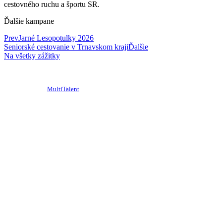
cestovného ruchu a športu SR.
Ďalšie kampane
Prev
Jarné Lesopotulky 2026
Seniorské cestovanie v Trnavskom kraji
Ďalšie
Na všetky zážitky
© 2020-2026
Krajská organizácia cestovného ruchu Trnavský kraj
design/admin –
MultiTalent