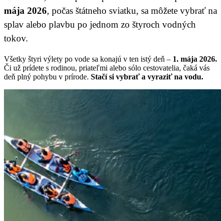
mája 2026
, počas štátneho sviatku, sa môžete vybrať na
splav alebo plavbu po jednom zo štyroch vodných
tokov.
Všetky štyri výlety po vode sa konajú v ten istý deň –
1. mája 2026.
Či už prídete s rodinou, priateľmi alebo sólo cestovatelia, čaká vás
deň plný pohybu v prírode.
Stačí si vybrať a vyraziť na vodu.