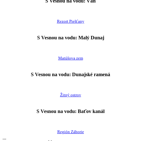
S Vesnou na vodu: Váh
Rezort Piešťany
S Vesnou na vodu: Malý Dunaj
Matúšova zem
S Vesnou na vodu: Dunajské ramená
Žitný ostrov
S Vesnou na vodu: Baťov kanál
Región Záhorie
...