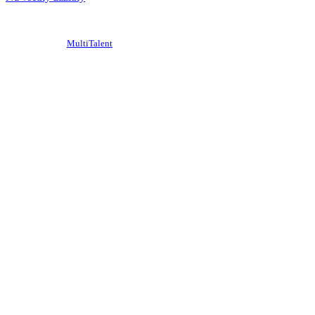
© 2020-2026
Krajská organizácia cestovného ruchu Trnavský kraj
design/admin –
MultiTalent