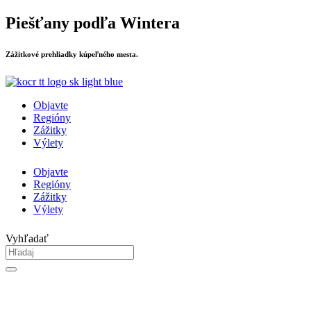
Preskočiť
Piešťany podľa Wintera
na
obsah
Zážitkové prehliadky kúpeľného mesta.
Objavte
Regióny
Zážitky
Výlety
Objavte
Regióny
Zážitky
Výlety
Vyhľadať