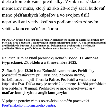
diela a komentovanej prehliadky. Vznikli na základe
memoárov muža, ktorý už ako 20-ročný začal budovať
meno piešťanských kúpeľov a vo svojom úsilí
nepoľavil ani vtedy, keď sa s podlomeným zdravím
vrátil z koncentračného tábora.
UPOZORNENIE: Z dôvodu uzatvorenia Kolonádového mosta sa zážitkové prehliadky
Piešťany podľa Wintera
v plánovaných termínoch nebudú konať. O opätovnom spustení
prehliadok vás budeme včas informovať. Ďakujeme za pochopenie a veríme, že
prehliadky Piešťan podľa Wintera budeme môcť čoskoro opäť realizovať.
Na jeseň 2025 sa budú prehliadky konať v sobotu
11. októbra
(vypredané), 25. októbra a 8. novembra 2025.
Začiatok je o 13.30 h na Kolonádovom moste.
Prehliadky
pokračujú zastávkami pri Kursalone, Zelenom strome,
barlolámačovi, hoteli Thermia Palace, Pro Patrii a vrcholia na
kúpalisku Eva. Dĺžka trasy je necelé 2 kilometre. Každá prechádzka
trvá približne 70 minút. Prehliadku je možné absolvovať aj v
maďarskom jazyku
a
anglickom jazyku
.
V prípade potreby vám s rezerváciou pomôžu pracovníci
Piešťanského informačného centra
.