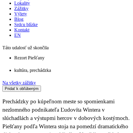
Lokality
Zážitky
Výlety
Blog
Srdcu blízke
Kontakt
EN
Táto udalosť už skončila
Rezort Piešťany
kultúra
,
prechádzka
Na všetky zážitky
Pridať k obľúbeným
Prechádzky po kúpeľnom meste so spomienkami
nezlomného podnikateľa Ľudovíta Wintera v
slúchadlách a výstupmi hercov v dobových kostýmoch.
Piešťany podľa Wintera stoja na pomedzí dramatického