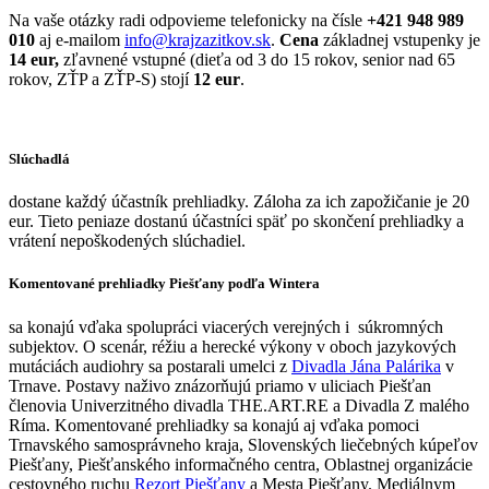
Na vaše otázky radi odpovieme telefonicky na čísle
+421 948 989
010
aj e-mailom
info@krajzazitkov.sk
.
Cena
základnej vstupenky je
14 eur,
zľavnené vstupné (dieťa od 3 do 15 rokov, senior nad 65
rokov, ZŤP a ZŤP-S) stojí
12 eur
.
Slúchadlá
dostane každý účastník prehliadky. Záloha za ich zapožičanie je 20
eur. Tieto peniaze dostanú účastníci späť po skončení prehliadky a
vrátení nepoškodených slúchadiel.
Komentované prehliadky Piešťany podľa Wintera
sa konajú vďaka spolupráci viacerých verejných i súkromných
subjektov. O scenár, réžiu a herecké výkony v oboch jazykových
mutáciách audiohry sa postarali umelci z
Divadla Jána Palárika
v
Trnave. Postavy naživo znázorňujú priamo v uliciach Piešťan
členovia Univerzitného divadla THE.ART.RE a Divadla Z malého
Ríma. Komentované prehliadky sa konajú aj vďaka pomoci
Trnavského samosprávneho kraja, Slovenských liečebných kúpeľov
Piešťany, Piešťanského informačného centra, Oblastnej organizácie
cestovného ruchu
Rezort Piešťany
a Mesta Piešťany. Mediálnym