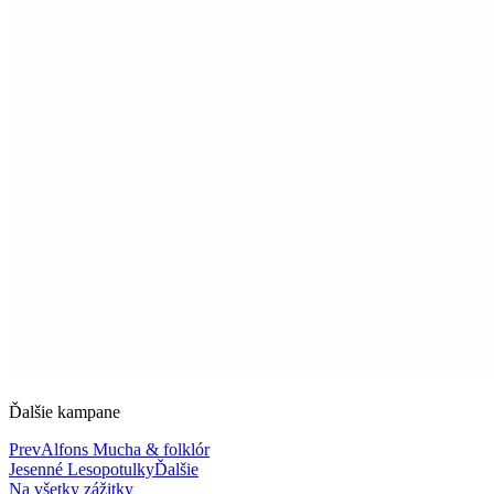
Ďalšie kampane
Prev
Alfons Mucha & folklór
Jesenné Lesopotulky
Ďalšie
Na všetky zážitky