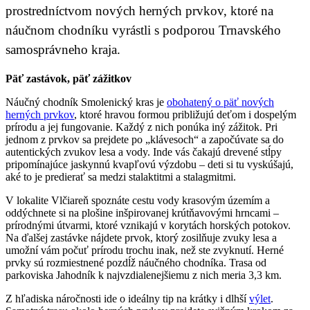
prostredníctvom nových herných prvkov, ktoré na
náučnom chodníku vyrástli s podporou Trnavského
samosprávneho kraja.
Päť zastávok, päť zážitkov
Náučný chodník Smolenický kras je
obohatený o päť nových
herných prvkov
, ktoré hravou formou približujú deťom i dospelým
prírodu a jej fungovanie. Každý z nich ponúka iný zážitok. Pri
jednom z prvkov sa prejdete po „klávesoch“ a započúvate sa do
autentických zvukov lesa a vody. Inde vás čakajú drevené stĺpy
pripomínajúce jaskynnú kvapľovú výzdobu – deti si tu vyskúšajú,
aké to je predierať sa medzi stalaktitmi a stalagmitmi.
V lokalite Vlčiareň spoznáte cestu vody krasovým územím a
oddýchnete si na plošine inšpirovanej krútňavovými hrncami –
prírodnými útvarmi, ktoré vznikajú v korytách horských potokov.
Na ďalšej zastávke nájdete prvok, ktorý zosilňuje zvuky lesa a
umožní vám počuť prírodu trochu inak, než ste zvyknutí. Herné
prvky sú rozmiestnené pozdĺž náučného chodníka. Trasa od
parkoviska Jahodník k najvzdialenejšiemu z nich meria 3,3 km.
Z hľadiska náročnosti ide o ideálny tip na krátky i dlhší
výlet
.