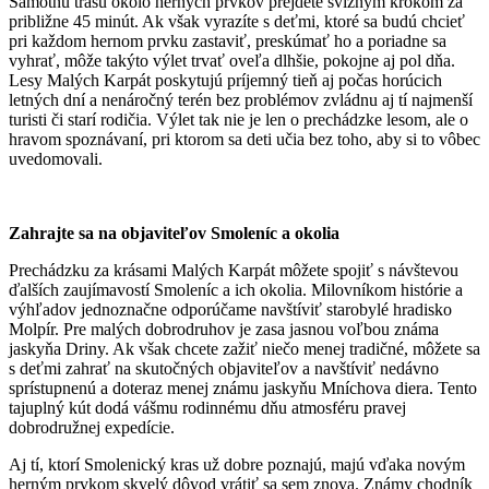
Samotnú trasu okolo herných prvkov prejdete svižným krokom za
približne 45 minút. Ak však vyrazíte s deťmi, ktoré sa budú chcieť
pri každom hernom prvku zastaviť, preskúmať ho a poriadne sa
vyhrať, môže takýto výlet trvať oveľa dlhšie, pokojne aj pol dňa.
Lesy Malých Karpát poskytujú príjemný tieň aj počas horúcich
letných dní a nenáročný terén bez problémov zvládnu aj tí najmenší
turisti či starí rodičia. Výlet tak nie je len o prechádzke lesom, ale o
hravom spoznávaní, pri ktorom sa deti učia bez toho, aby si to vôbec
uvedomovali.
Zahrajte sa na objaviteľov Smoleníc a okolia
Prechádzku za krásami Malých Karpát môžete spojiť s návštevou
ďalších zaujímavostí Smoleníc a ich okolia. Milovníkom histórie a
výhľadov jednoznačne odporúčame navštíviť starobylé hradisko
Molpír. Pre malých dobrodruhov je zasa jasnou voľbou známa
jaskyňa Driny. Ak však chcete zažiť niečo menej tradičné, môžete sa
s deťmi zahrať na skutočných objaviteľov a navštíviť nedávno
sprístupnenú a doteraz menej známu jaskyňu Mníchova diera. Tento
tajuplný kút dodá vášmu rodinnému dňu atmosféru pravej
dobrodružnej expedície.
Aj tí, ktorí Smolenický kras už dobre poznajú, majú vďaka novým
herným prvkom skvelý dôvod vrátiť sa sem znova. Známy chodník