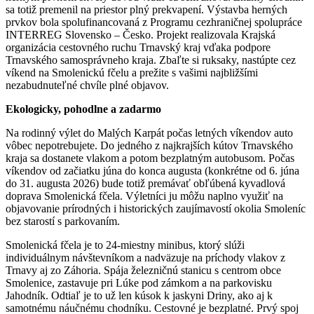
sa totiž premenil na priestor plný prekvapení. Výstavba herných
prvkov bola spolufinancovaná z Programu cezhraničnej spolupráce
INTERREG Slovensko – Česko. Projekt realizovala Krajská
organizácia cestovného ruchu Trnavský kraj vďaka podpore
Trnavského samosprávneho kraja. Zbaľte si ruksaky, nastúpte cez
víkend na Smolenickú fčelu a prežite s vašimi najbližšími
nezabudnuteľné chvíle plné objavov.
Ekologicky, pohodlne a zadarmo
Na rodinný výlet do Malých Karpát počas letných víkendov auto
vôbec nepotrebujete. Do jedného z najkrajších kútov Trnavského
kraja sa dostanete vlakom a potom bezplatným autobusom. Počas
víkendov od začiatku júna do konca augusta (konkrétne od 6. júna
do 31. augusta 2026) bude totiž premávať obľúbená kyvadlová
doprava Smolenická fčela. Výletníci ju môžu naplno využiť na
objavovanie prírodných i historických zaujímavostí okolia Smoleníc
bez starostí s parkovaním.
Smolenická fčela je to 24-miestny minibus, ktorý slúži
individuálnym návštevníkom a nadväzuje na príchody vlakov z
Trnavy aj zo Záhoria. Spája železničnú stanicu s centrom obce
Smolenice, zastavuje pri Lúke pod zámkom a na parkovisku
Jahodník. Odtiaľ je to už len kúsok k jaskyni Driny, ako aj k
samotnému náučnému chodníku. Cestovné je bezplatné. Prvý spoj