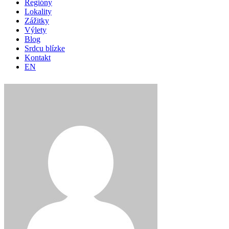
Regióny
Lokality
Zážitky
Výlety
Blog
Srdcu blízke
Kontakt
EN