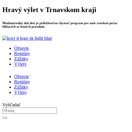
Preskočiť
Hravý výlet v Trnavskom kraji
na
obsah
Medzinárodný deň detí je príležitosťou chystať program pre naše ratolesti počas
blížiacich sa letných prázdnin.
Objavte
Regióny
Zážitky
Výlety
Objavte
Regióny
Zážitky
Výlety
Vyhľadať