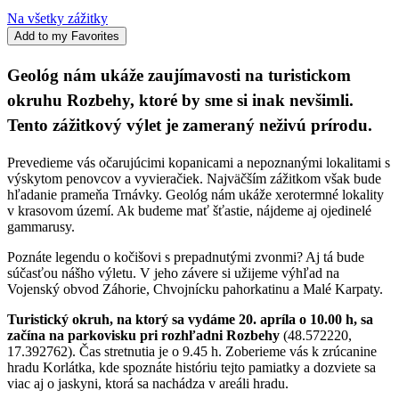
Na všetky zážitky
Add to my Favorites
Geológ nám ukáže zaujímavosti na turistickom
okruhu Rozbehy, ktoré by sme si inak nevšimli.
Tento zážitkový výlet je zameraný neživú prírodu.
Prevedieme vás očarujúcimi kopanicami a nepoznanými lokalitami s
výskytom penovcov a vyvieračiek. Najväčším zážitkom však bude
hľadanie prameňa Trnávky. Geológ nám ukáže xerotermné lokality
v krasovom území. Ak budeme mať šťastie, nájdeme aj ojedinelé
gammarusy.
Poznáte legendu o kočišovi s prepadnutými zvonmi? Aj tá bude
súčasťou nášho výletu. V jeho závere si užijeme výhľad na
Vojenský obvod Záhorie, Chvojnícku pahorkatinu a Malé Karpaty.
Turistický okruh, na ktorý sa vydáme 20. apríla o 10.00 h, sa
začína na parkovisku pri rozhľadni Rozbehy
(48.572220,
17.392762). Čas stretnutia je o 9.45 h. Zoberieme vás k zrúcanine
hradu Korlátka, kde spoznáte históriu tejto pamiatky a dozviete sa
viac aj o jaskyni, ktorá sa nachádza v areáli hradu.