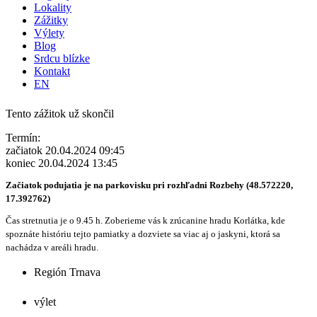
Lokality
Zážitky
Výlety
Blog
Srdcu blízke
Kontakt
EN
Tento zážitok už skončil
Termín:
začiatok 20.04.2024 09:45
koniec 20.04.2024 13:45
Začiatok podujatia je na parkovisku pri rozhľadni Rozbehy (48.572220,
17.392762)
Čas stretnutia je o 9.45 h. Zoberieme vás k zrúcanine hradu Korlátka, kde
spoznáte históriu tejto pamiatky a dozviete sa viac aj o jaskyni, ktorá sa
nachádza v areáli hradu.
Región Trnava
výlet