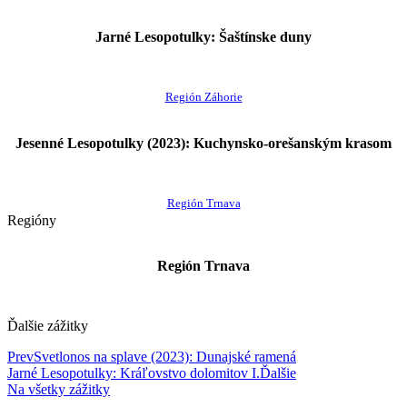
Jarné Lesopotulky: Šaštínske duny
Región Záhorie
Jesenné Lesopotulky (2023): Kuchynsko-orešanským krasom
Región Trnava
Regióny
Región Trnava
Ďalšie zážitky
Prev
Svetlonos na splave (2023): Dunajské ramená
Jarné Lesopotulky: Kráľovstvo dolomitov I.
Ďalšie
Na všetky zážitky
© 2020-2026