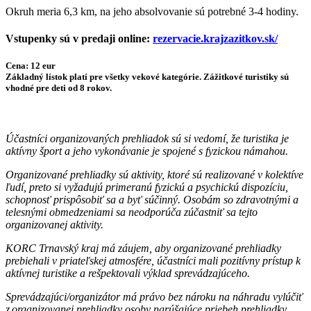
Okruh meria 6,3 km, na jeho absolvovanie sú potrebné 3-4 hodiny.
Vstupenky sú v predaji online:
rezervacie.krajzazitkov.sk/
Cena: 12 eur
Základný lístok platí pre všetky vekové kategórie. Zážitkové turistiky sú
vhodné pre deti od 8 rokov.
Účastníci organizovaných prehliadok sú si vedomí, že turistika je
aktívny šport a jeho vykonávanie je spojené s fyzickou námahou.
Organizované prehliadky sú aktivity, ktoré sú realizované v kolektíve
ľudí, preto si vyžadujú primeranú fyzickú a psychickú dispozíciu,
schopnosť prispôsobiť sa a byť súčinný. Osobám so zdravotnými a
telesnými obmedzeniami sa neodporúča zúčastniť sa tejto
organizovanej aktivity.
KORC Trnavský kraj má záujem, aby organizované prehliadky
prebiehali v priateľskej atmosfére, účastníci mali pozitívny prístup k
aktívnej turistike a rešpektovali výklad sprevádzajúceho.
Sprevádzajúci/organizátor má právo bez nároku na náhradu vylúčiť
z organizovanej prehliadky osoby narúšajúce priebeh prehliadky,