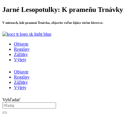
Preskočiť
Jarné Lesopotulky: K prameňu Trnávky
na
obsah
V miestach, kde pramení Trnávka, objavíte voľne žijúce riečne kôrovce.
Objavte
Regióny
Zážitky
Výlety
Objavte
Regióny
Zážitky
Výlety
Vyhľadať