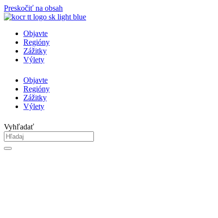
Preskočiť na obsah
Objavte
Regióny
Zážitky
Výlety
Objavte
Regióny
Zážitky
Výlety
Vyhľadať