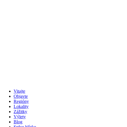
Vitajte
Objavte
Regióny
Lokality
Zážitky
Výlety
Blog
Srdcu blízke