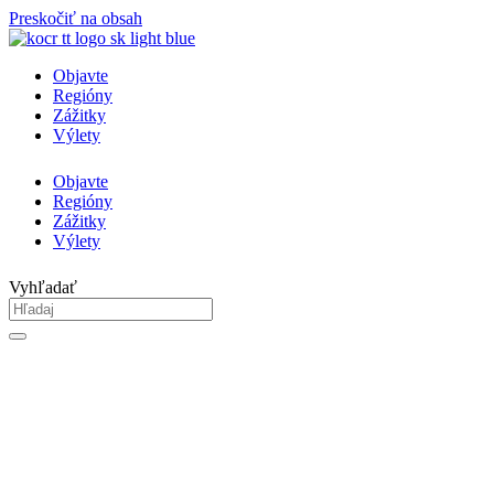
Preskočiť na obsah
Objavte
Regióny
Zážitky
Výlety
Objavte
Regióny
Zážitky
Výlety
Vyhľadať