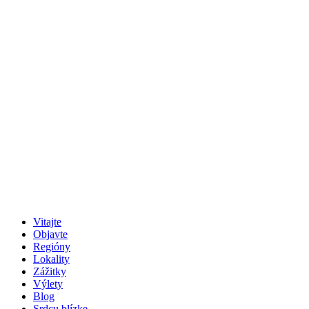
Vitajte
Objavte
Regióny
Lokality
Zážitky
Výlety
Blog
Srdcu blízke