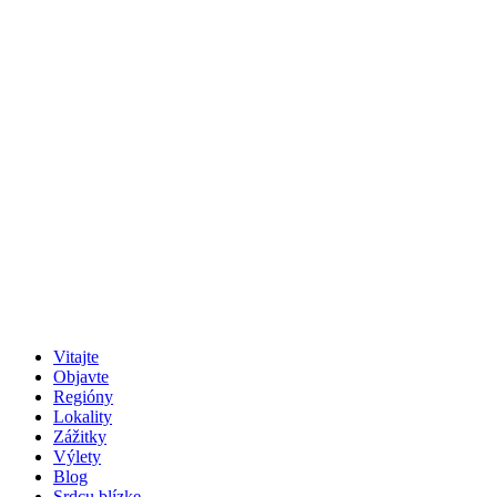
Vitajte
Objavte
Regióny
Lokality
Zážitky
Výlety
Blog
Srdcu blízke