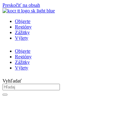
Preskočiť na obsah
Objavte
Regióny
Zážitky
Výlety
Objavte
Regióny
Zážitky
Výlety
Vyhľadať