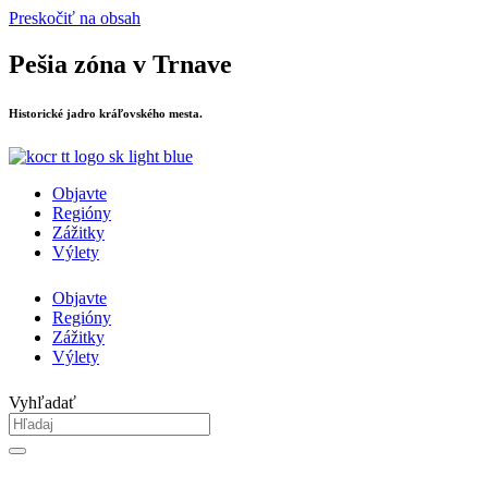
Preskočiť na obsah
Pešia zóna v Trnave
Historické jadro kráľovského mesta.
Objavte
Regióny
Zážitky
Výlety
Objavte
Regióny
Zážitky
Výlety
Vyhľadať