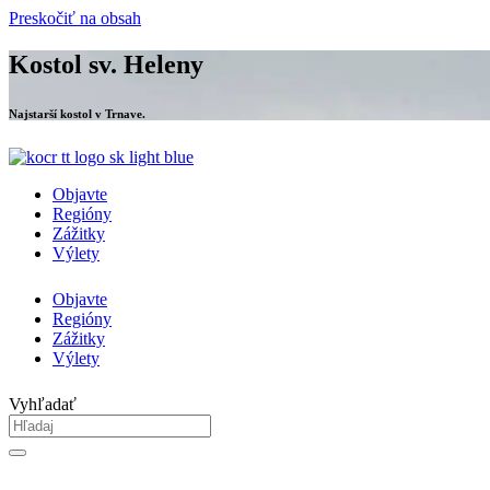
Preskočiť na obsah
Kostol sv. Heleny
Najstarší kostol v Trnave.
Objavte
Regióny
Zážitky
Výlety
Objavte
Regióny
Zážitky
Výlety
Vyhľadať