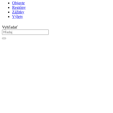
Objavte
Regióny
Zážitky
Výlety
Vyhľadať