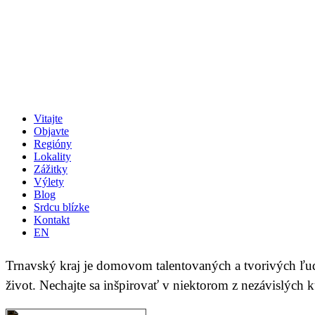
Vitajte
Objavte
Regióny
Lokality
Zážitky
Výlety
Blog
Srdcu blízke
Kontakt
EN
Trnavský kraj je domovom talentovaných a tvorivých ľudí
život. Nechajte sa inšpirovať v niektorom z nezávislých k