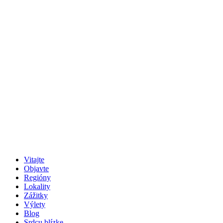
Vitajte
Objavte
Regióny
Lokality
Zážitky
Výlety
Blog
Srdcu blízke