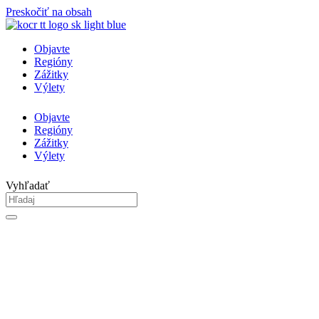
Preskočiť na obsah
Objavte
Regióny
Zážitky
Výlety
Objavte
Regióny
Zážitky
Výlety
Vyhľadať