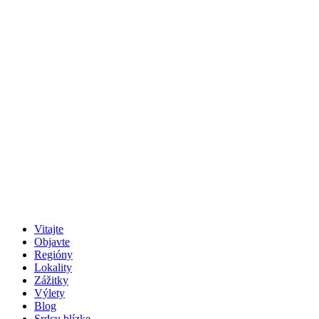
Vitajte
Objavte
Regióny
Lokality
Zážitky
Výlety
Blog
Srdcu blízke