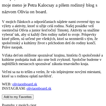
moje meno je Petra Kalocsay a píšem rodinný blog s
názvom Olívia on board.
V mojich článkoch a odporúčaniach nájdete nami overené tipy na
výlety a aktivity, ktoré si užije celá rodina. Našej posádke velí
osemročná Olívia a junior šesťročný Timotej. Aktivity sa snažíme
vyberať tak, aby si každý člen rodiny našiel to svoje. Príspevky
ktoré píšem, sú určené pre všetkých, ktorí sa nezmierili s tým, že
spoločenský a kultúrny život s príchodom detí do rodiny končí.
Práve naopak.
Vďaka deťom môžeme spoznávať krajinu, históriu či spoločenské a
kultúrne podujatia inak ako sme boli zvyknutí. Spoločne budeme v
najbližších mesiacoch spoznávať zákutia trnavského kraja.
Veľmi sa na to teším a verím, že vás inšpirujeme novými miestami,
ktoré sa s rodinou oplatí navštíviť.
WEB:
oliviaonboard.sk
INSTAGRAM:
oliviaonboard.sk
Add to my Favorites
Postrehy z mojich ciest