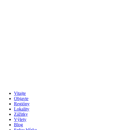
Vitajte
Objavte
Regióny
Lokality
Zážitky
Výlety
Blog
Srdcu blízke