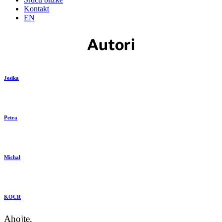
Kontakt
EN
Autori
Jesika
Petra
Michal
KOCR
Ahojte,