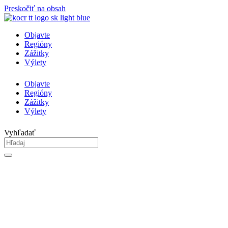
Preskočiť na obsah
Objavte
Regióny
Zážitky
Výlety
Objavte
Regióny
Zážitky
Výlety
Vyhľadať